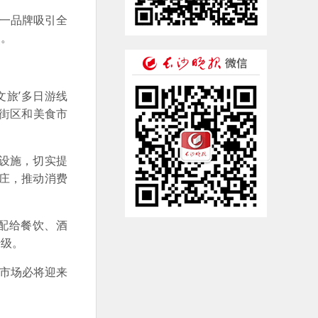
这一品牌吸引全
遇。
文旅’多日游线
题街区和美食市
设施，切实提
庄，推动消费
配给餐饮、酒
升级。
费市场必将迎来