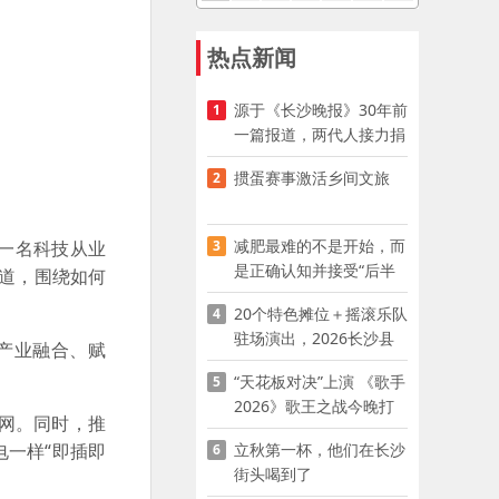
热点新闻
源于《长沙晚报》30年前
1
一篇报道，两代人接力捐
资助学
掼蛋赛事激活乡间文旅
2
减肥最难的不是开始，而
3
为一名科技从业
是正确认知并接受“后半
道，围绕如何
程”
20个特色摊位＋摇滚乐队
4
驻场演出，2026长沙县
产业融合、赋
夜市嘉年华启幕
“天花板对决”上演 《歌手
5
2026》歌王之战今晚打
网。同时，推
响
立秋第一杯，他们在长沙
电一样“即插即
6
街头喝到了