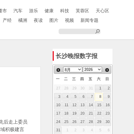
楼市
汽车
游乐
健康
科技
芙蓉区
天心区
产经
橘洲
夜读
图片
视频
新闻专题
长沙晚报数字报
一
二
三
四
五
六
日
27
28
29
30
31
1
2
3
4
5
6
7
8
9
10
11
12
13
14
15
16
17
18
19
20
21
22
23
先后走上委员
24
25
26
27
28
29
30
领域积极建言
31
1
2
3
4
5
6