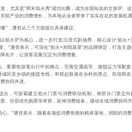
发，尤其是“周末焰火秀”成功出圈，成为全国知名的文旅IP。
等关联产业的消费增长，为本地从业者带来了实实在在的发展机
增量”，潘登从三个方面提出具体建议。
以焰火IP为核心，进一步打造沉浸式剧场秀，精心设计‘焰火+
变。”潘登表示，可深化“焰火+浏阳蒸菜”的品牌绑定，打造主
品牌名片，让游客流量沉淀为消费增量。
为，要聚焦游客出行中的痛点，完善交通疏导、接驳运力等配套
通城区至乡镇的接驳专线，串联起散落在乡村的景点、民宿和农
消费协同并进。
提出，可探索建立焰火门票与消费联动机制，将部分门票定向
赠票、住宿优先购票等举措，延伸消费链条，撬动全域消费协同
信心。”潘登表示，随着各项促消费举措的精准落地，浏阳的消