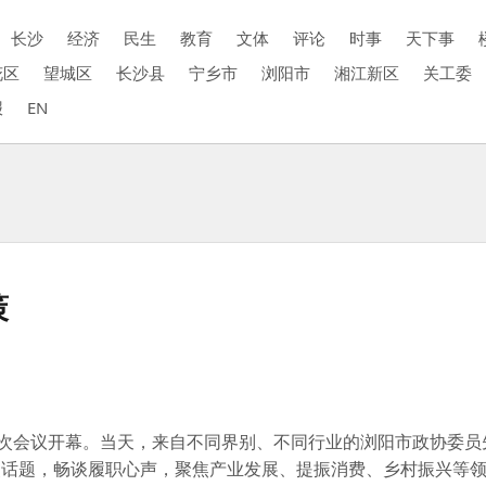
长沙
经济
民生
教育
文体
评论
时事
天下事
花区
望城区
长沙县
宁乡市
浏阳市
湘江新区
关工委
报
EN
策
次会议开幕。当天，来自不同界别、不同行业的浏阳市政协委员
点话题，畅谈履职心声，聚焦产业发展、提振消费、乡村振兴等