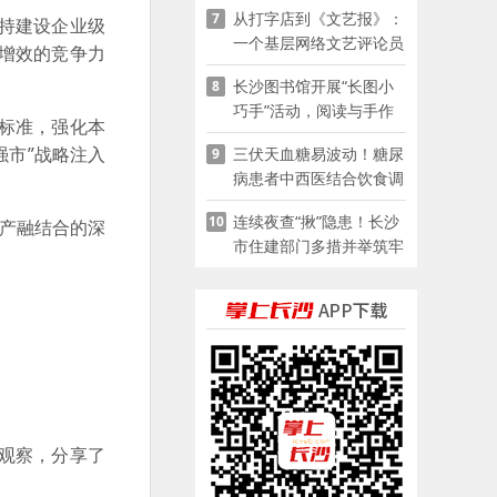
从打字店到《文艺报》：
7
持建设企业级
一个基层网络文艺评论员
本增效的竞争力
的突围
长沙图书馆开展“长图小
8
巧手”活动，阅读与手作
标准，强化本
赋能少儿暑期成长
强市”战略注入
三伏天血糖易波动！糖尿
9
病患者中西医结合饮食调
养指南
连续夜查“揪”隐患！长沙
10
、产融结合的深
市住建部门多措并举筑牢
夏季建筑施工安全防线
观察，分享了