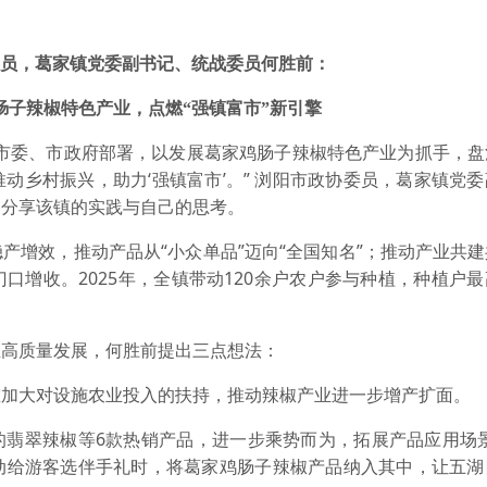
员，葛家镇党委副书记、统战委员何胜前：
肠子辣椒特色产业，点燃“强镇富市”新引擎
阳市委、市政府部署，以发展葛家鸡肠子辣椒特色产业为抓手，盘
动乡村振兴，助力‘强镇富市’。” 浏阳市政协委员，葛家镇党
展分享该镇的实践与自己的思考。
产增效，推动产品从“小众单品”迈向“全国知名”；推动产业共
口增收。2025年，全镇带动120余户农户参与种植，种植户
业高质量发展，何胜前提出三点想法：
重加大对设施农业投入的扶持，推动辣椒产业进一步增产扩面。
的翡翠辣椒等6款热销产品，进一步乘势而为，拓展产品应用场景
动给游客选伴手礼时，将葛家鸡肠子辣椒产品纳入其中，让五湖