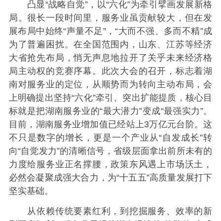
凸显“战略自觉”，以“六化”为牵引擘画发展新格
局。很长一段时间里，服务业虽贡献较大，但在发
展布局中始终“声量不足”，“大而不强、多而不精”成
为了普遍困扰。在全国范围内，山东、江苏等经济
大省抢先布局，悄无声息地拉开了关乎未来经济格
局主动权的竞赛序幕。此次大会的召开，标志着湖
南对服务业的定位，从顺势而为转向主动布局，会
上明确提出坚持“六化”牵引、突出扩能提质，核心目
标就是把湖南服务业的“最大潜力”变成“最强实力”。
目前，湖南服务业增加值已经站上3万亿元台阶。这
不只是数字的增长，更是一个产业从“自发成长”转
向“自觉发力”的清晰信号，省级层面拿出前所未有的
力度给服务业正名撑腰，政策东风遇上市场沃土，
必然会凝聚成强大合力，为“十五五”高质量发展打下
坚实基础。
从依赖传统要素红利，到挖掘服务、效率的新