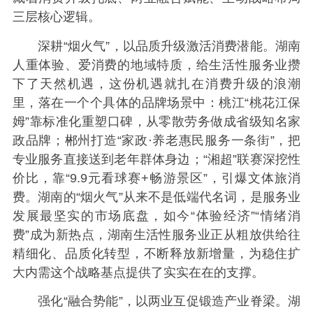
三层核心逻辑。
深耕“烟火气”，以品质升级激活消费潜能。湖南
人重体验、爱消费的地域特质，给生活性服务业攒
下了天然机遇，这份机遇就扎在消费升级的浪潮
里，落在一个个具体的品牌场景中：桃江“桃花江保
姆”靠标准化重塑口碑，从零散劳务做成省级知名家
政品牌；郴州打造“家政·养老惠民服务一条街”，把
专业服务直接送到老年群体身边；“湘超”联赛深挖性
价比，靠“9.9元看球赛+畅游景区”，引爆文体旅消
费。湖南的“烟火气”从来不是低端代名词，是服务业
发展最坚实的市场底盘，如今“体验经济”“情绪消
费”成为新热点，湖南生活性服务业正从粗放供给往
精细化、品质化转型，不断释放新增量，为稳住扩
大内需这个战略基点提供了实实在在的支撑。
强化“融合势能”，以两业互促锻造产业脊梁。湖