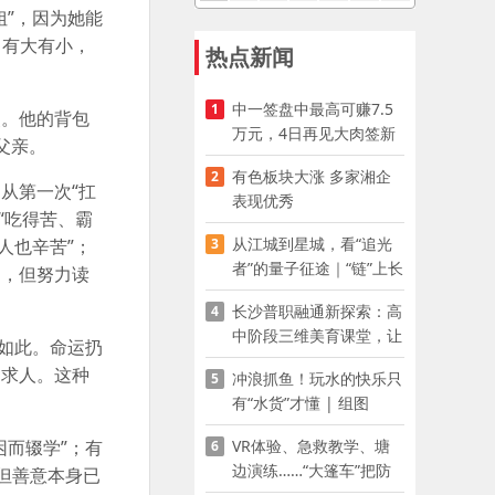
”，因为她能
力有大有小，
热点新闻
中一签盘中最高可赚7.5
1
点。他的背包
万元，4日再见大肉签新
父亲。
股
有色板块大涨 多家湘企
2
从第一次“扛
表现优秀
“吃得苦、霸
从江城到星城，看“追光
3
人也辛苦”；
者”的量子征途｜“链”上长
病，但努力读
沙 “才”够硬核
长沙普职融通新探索：高
4
中阶段三维美育课堂，让
如此。命运扔
少年向美而生
易求人。这种
冲浪抓鱼！玩水的快乐只
5
有“水货”才懂 | 组图
VR体验、急救教学、塘
而辍学”；有
6
边演练……“大篷车”把防
但善意本身已
溺水课堂搬到乡村青少年