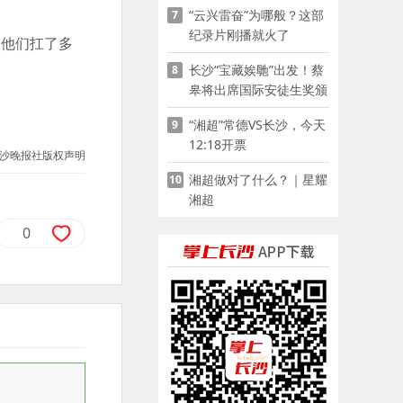
“云兴雷奋”为哪般？这部
7
家门口
纪录片刚播就火了
是他们扛了多
长沙“宝藏娭毑”出发！蔡
8
皋将出席国际安徒生奖颁
奖典礼并领奖
“湘超”常德VS长沙，今天
9
12:18开票
沙晚报社版权声明
湘超做对了什么？｜星耀
10
湘超
0