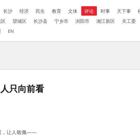
长沙
经济
民生
教育
文体
评论
时事
天下事
花区
望城区
长沙县
宁乡市
浏阳市
湘江新区
关工委
报
EN
的人只向前看
庭，让人敬佩——