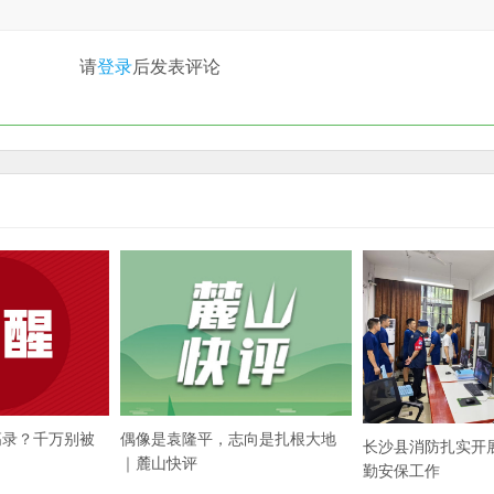
请
登录
后发表评论
高录？千万别被
偶像是袁隆平，志向是扎根大地
长沙县消防扎实开
｜麓山快评
勤安保工作