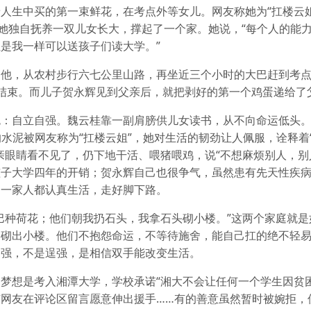
人生中买的第一束鲜花，在考点外等女儿。网友称她为“扛楼云姐
，她独自抚养一双儿女长大，撑起了一个家。她说，“每个人的能
是我一样可以送孩子们读大学。”
的他，从农村步行六七公里山路，再坐近三个小时的大巴赶到考
结束。而儿子贺永辉见到父亲后，就把剥好的第一个鸡蛋递给了
：自立自强。魏云桂靠一副肩膀供儿女读书，从不向命运低头。
的水泥被网友称为“扛楼云姐”，她对生活的韧劲让人佩服，诠释着
亲眼睛看不见了，仍下地干活、喂猪喂鸡，说“不想麻烦别人，别
孩子大学四年的开销；贺永辉自己也很争气，虽然患有先天性疾
们一家人都认真生活，走好脚下路。
巴种荷花；他们朝我扔石头，我拿石头砌小楼。”这两个家庭就是
、砌出小楼。他们不抱怨命运，不等待施舍，能自己扛的绝不轻
自强，不是逞强，是相信双手能改变生活。
梦想是考入湘潭大学，学校承诺“湘大不会让任何一个学生因贫困
网友在评论区留言愿意伸出援手……有的善意虽然暂时被婉拒，