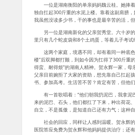
一位是湖南衡阳的单亲妈妈魏云桂。她捧着
独自扛起300斤重的水泥上楼。靠着这副肩膀
我虽然没读多少书，干的事也是最辛苦的活，但
另一位是湖南新化的父亲贺秀堂。六十岁
里只有几个蛇皮袋和8个土鸡蛋，等着儿子考试
这两个家庭，境遇不同，却有着同一种底色
楼”后双脚都打颤，到如今因为扛得了300斤重
得蛮、耐得烦”的湖南人精神。贺永辉一家，母
父亲目前婉拒了大家的资助，想先靠自己扛起
书、参加高考。生活苦不苦？肯定有苦，但他
有一首歌唱着：“他们朝我扔泥巴，我拿泥
来的泥巴、石头，他们都扛了下来，种出荷花
自立，不是孤傲，是知道自己还有力气；这种
社会的回应，同样让人感到温暖。贺永辉的
医院答应免费为贺永辉和他妈妈提供治疗；还有