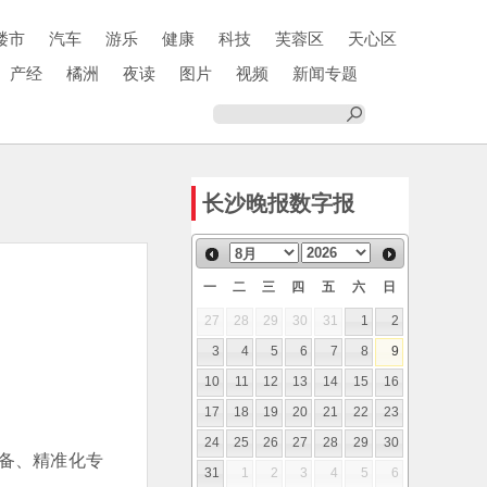
楼市
汽车
游乐
健康
科技
芙蓉区
天心区
产经
橘洲
夜读
图片
视频
新闻专题
长沙晚报数字报
一
二
三
四
五
六
日
27
28
29
30
31
1
2
3
4
5
6
7
8
9
10
11
12
13
14
15
16
17
18
19
20
21
22
23
24
25
26
27
28
29
30
备、精准化专
31
1
2
3
4
5
6