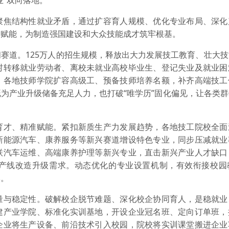
业”双向落地。
焦结构性就业矛盾，通过扩容育人规模、优化专业布局、深化
向赋能，为制造强国建设和大众技能成才筑牢根基。
道。125万人的招生规模，释放出大力发展技工教育、壮大技
村转移就业劳动者、离校未就业高校毕业生、登记失业及就业困
，各地技师学院扩容高级工、预备技师培养名额，补齐高端技工
为产业升级储备充足人力，也打破“唯学历”固化偏见，让各类
才、精准赋能。紧扣新质生产力发展趋势，各地技工院校全面
新能源汽车、康养服务等新兴赛道增设特色专业，同步压减就业
联汽车运维、高端康养护理等新兴专业，直击新兴产业人才缺口
产线改造升级需求。动态优化的专业设置机制，有效衔接校园
本。
与稳定性。破解校企脱节难题、深化校企协同育人，是稳就业
建产业学院、标准化实训基地，开设企业冠名班、定向订单班，
企业将生产设备、前沿技术引入校园，院校将实训课堂搬进企业