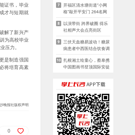
能证书，毕业
开福区清水塘街道“小网
7
格”敲开平安门 264名网
成才与短期就
格员扫楼“错峰问安”
以演带街 跨界破圈 得乐
8
社相声大会点亮街区
破解了新兴产
培训为高校毕业
三伏天血糖易波动！糖尿
9
就业压力。
病患者中西医结合饮食调
养指南
更是制造强国
扎根湘土绘童心，蔡皋携
10
中国图画书登顶国际安徒
必将培育高素
生奖
沙晚报社版权声明
0