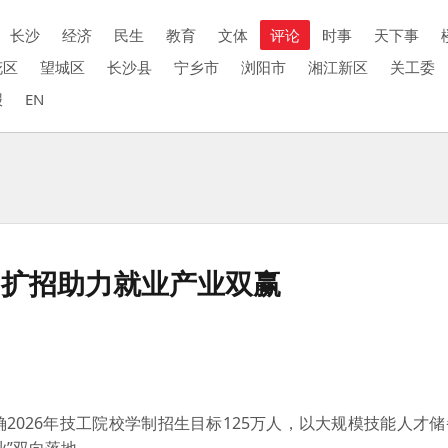
长沙
经济
民生
教育
文体
评论
时事
天下事
花区
望城区
长沙县
宁乡市
浏阳市
湘江新区
关工委
报
EN
，扩招助力就业产业双赢
026年技工院校学制招生目标125万人，以大规模技能人才储