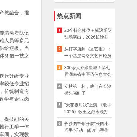
产教融合，推
热点新闻
20个特色摊位＋摇滚乐队
1
能劳动者队伍
驻场演出，2026长沙县
难人员等多元
夜市嘉年华启幕
供给短板。当
从打字店到《文艺报》：
2
群体凭借一技之
一个基层网络文艺评论员
的突围
800余人齐聚星城！第七
3
届湖南省中医药信息大会
迭代升级专业
开幕，AI正在“读懂”古老
率较低专业招
立秋第一杯，他们在长沙
4
中医
，传统制造专
街头喝到了
教学与企业岗
“天花板对决”上演 《歌手
5
2026》歌王之战今晚打
响
、提技能的关
长沙图书馆开展“长图小
6
推行工学一体
巧手”活动，阅读与手作
车间，实现教
赋能少儿暑期成长