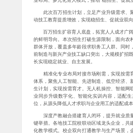
业布局、多元化育人模式，推动“稳招生、促就
此次百万招生计划，立足产业升级需求、聚
动技工教育提质增效，实现稳招生、促就业双
百万招生扩容育人底盘，拓宽人人成才广阔赛
的鲜明导向。本次招生打破生源限制，面向农
群体开放，覆盖多年龄段求职务工人群。同时
前制造与新兴产业技工缺口突出，大规模扩招既
长实现稳定就业、自主发展。
精准化专业布局对接市场刚需，实现按需育
体系，聚焦人工智能、先进制造、低空经济、
生计划，实现按需育才。无人机操控、智能网
业同步升级数字化、智能化实训内容，适配生
位，从源头降低人才求职与企业用工的适配成
深度产教融合搭建育人闭环，提升就业质量
键举措。各地技工院校联动区域龙头企业，共
化教学模式。校企双向打通教学与生产场景，