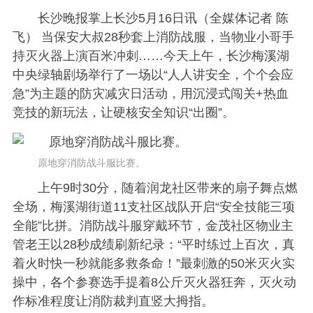
长沙晚报掌上长沙5月16日讯（全媒体记者 陈
飞） 当保安大叔28秒套上消防战服，当物业小哥手
持灭火器上演百米冲刺……今天上午，长沙梅溪湖
中央绿轴剧场举行了一场以“人人讲安全，个个会应
急”为主题的防灾减灾日活动，用沉浸式闯关+热血
竞技的新玩法，让硬核安全知识“出圈”。
原地穿消防战斗服比赛。
上午9时30分，随着润龙社区带来的扇子舞点燃
全场，梅溪湖街道11支社区战队开启“安全技能三项
全能”比拼。消防战斗服穿戴环节，金茂社区物业主
管老王以28秒成绩刷新纪录：“平时练过上百次，真
着火时快一秒就能多救条命！”最刺激的50米灭火实
操中，各个参赛选手提着8公斤灭火器狂奔，灭火动
作标准程度让消防裁判直竖大拇指。