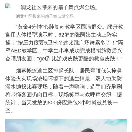
润龙社区带来的扇子舞点燃全场。
“黄金4分钟”心肺复苏教学区围满群众。绿舟教
官用人体模型演示时，62岁的张阿姨主动上阵实
操：“按压力度要5厘米？这比跳广场舞累多了！”隔
壁AED教学区，中学生小李成功完成模拟施救后兴
奋晒朋友圈：“get到比游戏皮肤更酷的救命皮肤！”
烟雾帐篷逃生区排起长队，居民弯腰低头掩鼻
体验火灾现场浓烟环境下的逃生情景。双人协助防
溺水抛投比赛现场，随着一声哨响，选手们齐刷刷
将带绳套圈扔向目标，现场笑声与欢呼声交织。据
统计，当天发放的800份应急包3小时就被兑换一
空。