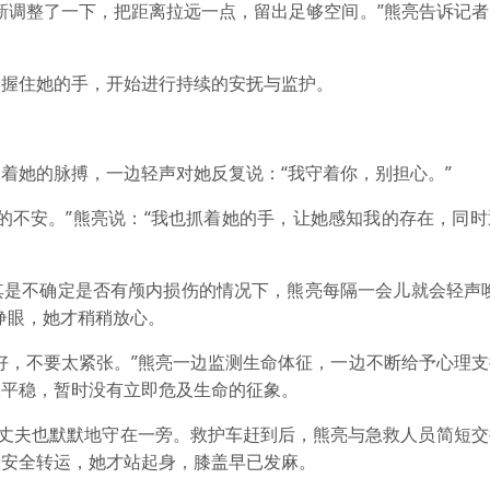
调整了一下，把距离拉远一点，留出足够空间。”熊亮告诉记者
握住她的手，开始进行持续的安抚与监护。
她的脉搏，一边轻声对她反复说：“我守着你，别担心。”
不安。”熊亮说：“我也抓着她的手，让她感知我的存在，同时
不确定是否有颅内损伤的情况下，熊亮每隔一会儿就会轻声唤
睁眼，她才稍稍放心。
，不要太紧张。”熊亮一边监测生命体征，一边不断给予心理支
吸平稳，暂时没有立即危及生命的征象。
丈夫也默默地守在一旁。救护车赶到后，熊亮与急救人员简短交
被安全转运，她才站起身，膝盖早已发麻。