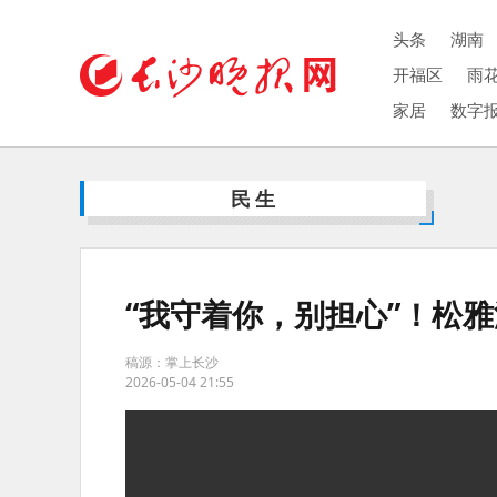
头条
湖南
开福区
雨
家居
数字
民生
“我守着你，别担心”！松雅
稿源：掌上长沙
2026-05-04 21:55