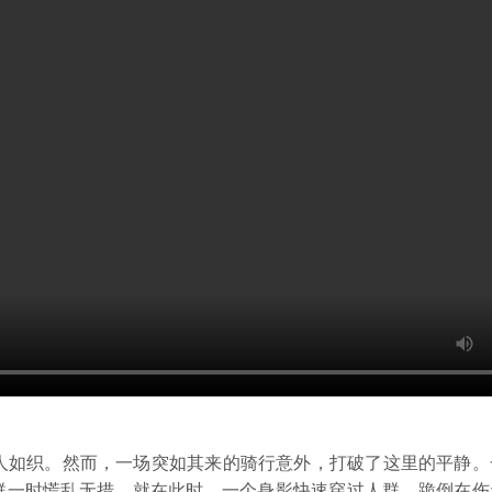
如织。然而，一场突如其来的骑行意外，打破了这里的平静。
群一时慌乱无措。就在此时，一个身影快速穿过人群，跪倒在伤