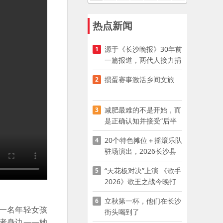
热点新闻
源于《长沙晚报》30年前
1
一篇报道，两代人接力捐
资助学
掼蛋赛事激活乡间文旅
2
减肥最难的不是开始，而
3
是正确认知并接受“后半
程”
20个特色摊位＋摇滚乐队
4
驻场演出，2026长沙县
夜市嘉年华启幕
“天花板对决”上演 《歌手
5
2026》歌王之战今晚打
响
立秋第一杯，他们在长沙
6
一名年轻女孩
街头喝到了
者身边——她