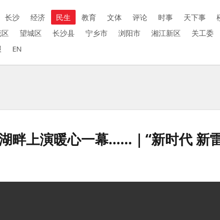
长沙
经济
民生
教育
文体
评论
时事
天下事
花区
望城区
长沙县
宁乡市
浏阳市
湘江新区
关工委
报
EN
湖畔上演暖心一幕……｜“新时代 新雷