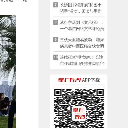
长沙图书馆开展“长图小
7
巧手”活动，阅读与手作
赋能少儿暑期成长
从打字店到《文艺报》：
8
一个基层网络文艺评论员
的突围
三伏天血糖易波动！糖尿
9
病患者中西医结合饮食调
养指南
连续夜查“揪”隐患！长沙
10
市住建部门多措并举筑牢
夏季建筑施工安全防线