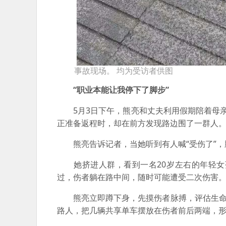
事故现场。 均为受访者供图
“职业本能让我停下了脚步”
5月3日下午，熊亮和丈夫利用假期陪着母亲
正准备返程时，却在前方发现路边围了一群人
熊亮告诉记者，当她听到有人喊“受伤了”，脚
她挤进人群，看到一名20岁左右的年轻女
过，伤者躺在路中间，随时可能遭受二次伤害
熊亮立即蹲下身，先摸伤者脉搏，评估生命体
路人，把几辆共享单车摆放在伤者前后两端，形