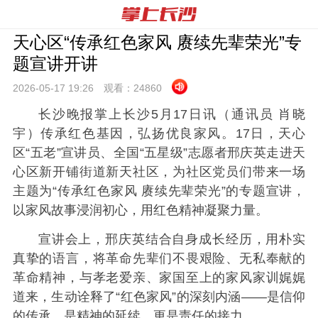
天心区“传承红色家风 赓续先辈荣光”专
题宣讲开讲
2026-05-17 19:
26
观看：
24860
长沙晚报掌上长沙5月17日讯（通讯员 肖晓
宇）传承红色基因，弘扬优良家风。17日，天心
区“五老”宣讲员、全国“五星级”志愿者邢庆英走进天
心区新开铺街道新天社区，为社区党员们带来一场
主题为“传承红色家风 赓续先辈荣光”的专题宣讲，
以家风故事浸润初心，用红色精神凝聚力量。
宣讲会上，邢庆英结合自身成长经历，用朴实
真挚的语言，将革命先辈们不畏艰险、无私奉献的
革命精神，与孝老爱亲、家国至上的家风家训娓娓
道来，生动诠释了“红色家风”的深刻内涵——是信仰
的传承，是精神的延续，更是责任的接力。