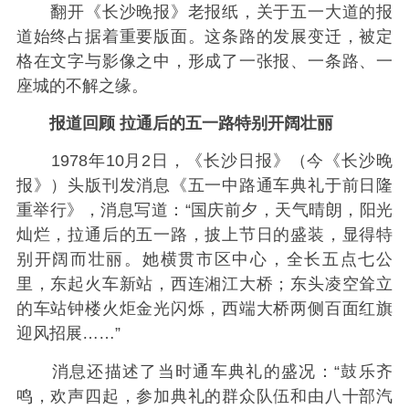
翻开《长沙晚报》老报纸，关于五一大道的报
道始终占据着重要版面。这条路的发展变迁，被定
格在文字与影像之中，形成了一张报、一条路、一
座城的不解之缘。
报道回顾 拉通后的五一路特别开阔壮丽
1978年10月2日，《长沙日报》（今《长沙晚
报》）头版刊发消息《五一中路通车典礼于前日隆
重举行》，消息写道：“国庆前夕，天气晴朗，阳光
灿烂，拉通后的五一路，披上节日的盛装，显得特
别开阔而壮丽。她横贯市区中心，全长五点七公
里，东起火车新站，西连湘江大桥；东头凌空耸立
的车站钟楼火炬金光闪烁，西端大桥两侧百面红旗
迎风招展……”
消息还描述了当时通车典礼的盛况：“鼓乐齐
鸣，欢声四起，参加典礼的群众队伍和由八十部汽