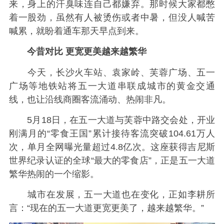
来，身上的汗臭味连自己都嫌弃。那时候大家都憋
着一股劲，虽然有人被烫伤或者中暑，但没人喊苦
喊累，就盼着通车那天早点到来。
今昔对比 更宽更美越来越繁华
今天，长沙火车站、袁家岭、芙蓉广场、五一
广场等地铁站将五一大道串联成城市的黄金交通
线，也让沿线商圈客流涌动、热闹非凡。
5月18日，在五一大道与芙蓉中路交会处，开业
刚满月的“零食王国”累计接待客流突破104.61万人
次，单月全网曝光量超过4.8亿次。这座获得吉尼斯
世界纪录认证的全球“最大的零食店”，正是五一大道
繁华热闹的一个缩影。
城市在发展，五一大道也在变化，正如李耕所
言：“现在的五一大道更宽更美了，越来越繁华。”