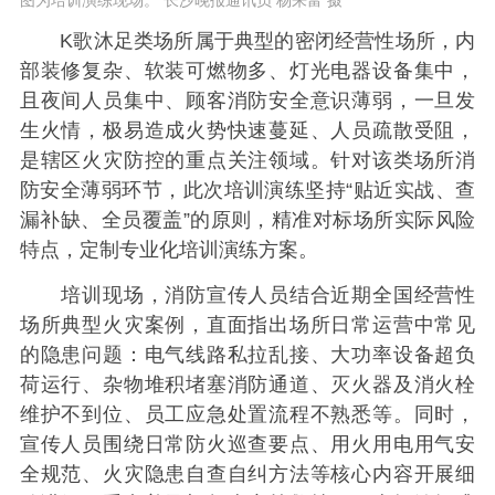
图为培训演练现场。 长沙晚报通讯员 杨来富 摄
K歌沐足类场所属于典型的密闭经营性场所，内
部装修复杂、软装可燃物多、灯光电器设备集中，
且夜间人员集中、顾客消防安全意识薄弱，一旦发
生火情，极易造成火势快速蔓延、人员疏散受阻，
是辖区火灾防控的重点关注领域。针对该类场所消
防安全薄弱环节，此次培训演练坚持“贴近实战、查
漏补缺、全员覆盖”的原则，精准对标场所实际风险
特点，定制专业化培训演练方案。
培训现场，消防宣传人员结合近期全国经营性
场所典型火灾案例，直面指出场所日常运营中常见
的隐患问题：电气线路私拉乱接、大功率设备超负
荷运行、杂物堆积堵塞消防通道、灭火器及消火栓
维护不到位、员工应急处置流程不熟悉等。同时，
宣传人员围绕日常防火巡查要点、用火用电用气安
全规范、火灾隐患自查自纠方法等核心内容开展细