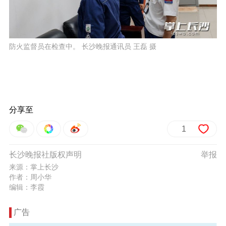
防火监督员在检查中。 长沙晚报通讯员 王磊 摄
分享至
1
长沙晚报社版权声明
举报
来源：掌上长沙
作者：周小华
编辑：李霞
广告