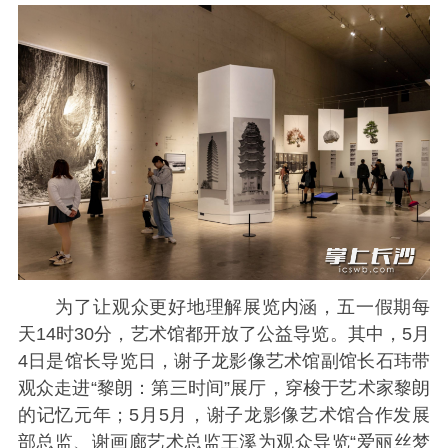
为了让观众更好地理解展览内涵，五一假期每
天14时30分，艺术馆都开放了公益导览。其中，5月
4日是馆长导览日，谢子龙影像艺术馆副馆长石玮带
观众走进“黎朗：第三时间”展厅，穿梭于艺术家黎朗
的记忆元年；5月5月，谢子龙影像艺术馆合作发展
部总监、谢画廊艺术总监王溪为观众导览“爱丽丝梦