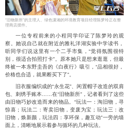
“旧物新所”的主理人、绿色潇湘的环境教育项目经理陈梦玲正在整
理商店摆件。
一位专程前来的小程同学印证了陈梦玲的观
察。她说自己就在附近的雅礼洋湖实验中学读书，
听同学们说这里有一个二手市集，“觉得氛围很特
别，很适合拍照打卡”。原本她只是想来逛逛，但最
终被一本东野圭吾的《白夜行》吸引，“品相很好，
价格也合适，就果断买下了”。
旧衣服编织成的“永生花”、闲置帽子改造的双肩
包、刺绣手账本……在“旧物新所”，记者看到了这些
由旧物巧妙改造而来的物品。“玩法一：淘旧物，寻
惊喜；玩法二：寄卖旧物，变废为宝；玩法三：改
旧物，焕新颜，玩法四：享环保，趣互动”一旁的墙
面上，清晰地展示着参与循环的几种玩法。