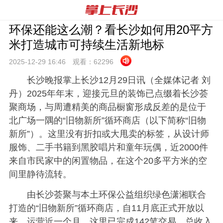
环保还能这么潮？看长沙如何用20平方
米打造城市可持续生活新地标
2025-12-29 16:
46
观看：
62296
长沙晚报掌上长沙12月29日讯（全媒体记者 刘
丹）
2025年年末，迎接元旦的装饰已点缀着长沙荟
聚商场，与周遭精美的商品橱窗形成反差的是位于
北广场一隅的“旧物新所”循环商店（以下简称“旧物
新所”）。这里没有折扣或大甩卖的标签，从设计师
服饰、二手书籍到黑胶唱片和童年玩偶，近2000件
来自市民家中的闲置物品，在这个20多平方米的空
间里静待流转。
由长沙荟聚与本土环保公益组织绿色潇湘联合
打造的“旧物新所”循环商店，自11月底正式开放以
来，运营近一个月，这里已完成142笔交易，总收入