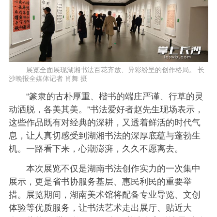
展览全面展现湖湘书法百花齐放、异彩纷呈的创作格局。 长
沙晚报全媒体记者 肖舞 摄
“篆隶的古朴厚重、楷书的端庄严谨、行草的灵
动洒脱，各美其美。”书法爱好者赵先生现场表示，
这些作品既有对经典的深耕，又透着鲜活的时代气
息，让人真切感受到湖湘书法的深厚底蕴与蓬勃生
机。一路看下来，心潮澎湃，久久不愿离去。
本次展览不仅是湖南书法创作实力的一次集中
展示，更是省书协服务基层、惠民利民的重要举
措。展览期间，湖南美术馆将配备专业导览、文创
体验等优质服务，让书法艺术走出展厅、贴近大