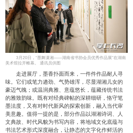
3月20日，“墨舞潇湘——湖南省书协会员优秀作品展”在湖南
美术馆拉开帷幕。 通讯员供图
走进展厅，墨香扑面而来，一件件作品耐人寻
味。它们或笔力遒劲、气势雄浑，尽显湖湘儿女的
豪迈气魄；或温润典雅、意蕴悠长，蕴藏传统书法
的雅致韵味。既有对经典碑帖的深耕细研，恪守笔
墨法度，又有对时代新风的探索创新，融入当代审
美意趣。值得一提的是，部分作品以湖湘诗词、人
文典故、时代风貌为书写内容，将地域文化底蕴与
书法艺术形式深度融合，让静态的文字化作鲜活的