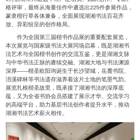
格评审，最终从海量佳作中遴选出225件参展作品，
篆隶楷行草各体兼备，全面展现湖湘书法百花齐
放、异彩纷呈的创作格局。
作为全国第三届楷书作品展的重要配套展览，
本次展览与国家级书法大展同场启幕，既是湖湘书
法艺术与全国楷书创作的交流互鉴，更是湖湘文脉
与中华书法正脉的赓续交融。湖湘大地与书法渊源
深厚——楷圣欧阳询诞生于长沙望城，岳麓书院、
浯溪碑林等书法遗存滋养着这片土地的笔墨气韵。
展览扎根楷圣故里，既承接了湖湘书法的深厚底
蕴，又为全省书协会员搭建了展示才华、交流学习
的高端平台，助力基层书法创作者提升水平，推动
湖湘书法艺术薪火相传。