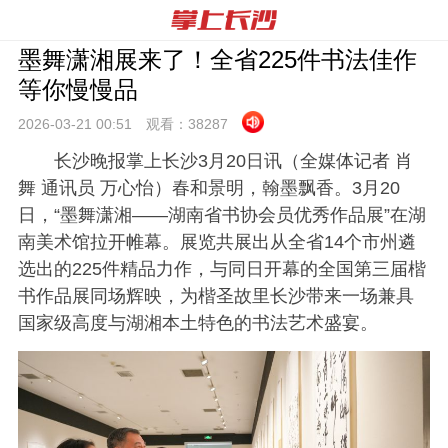
墨舞潇湘展来了！全省225件书法佳作
等你慢慢品
2026-03-21 00:
51
观看：
38287
长沙晚报掌上长沙3月20日讯（全媒体记者 肖
舞 通讯员 万心怡）春和景明，翰墨飘香。3月20
日，“墨舞潇湘——湖南省书协会员优秀作品展”在湖
南美术馆拉开帷幕。展览共展出从全省14个市州遴
选出的225件精品力作，与同日开幕的全国第三届楷
书作品展同场辉映，为楷圣故里长沙带来一场兼具
国家级高度与湖湘本土特色的书法艺术盛宴。