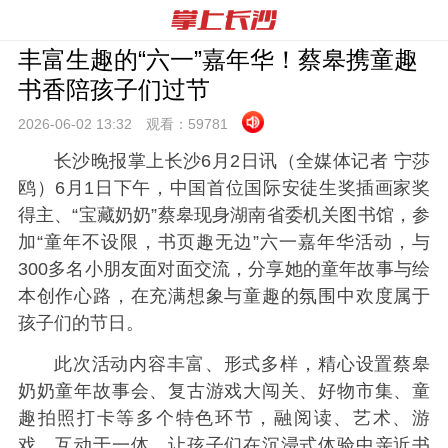
丰富生趣的“六一”嘉年华！蔡皋携童趣
书香陪孩子们过节
2026-06-02 13:
32
观看：
59781
长沙晚报掌上长沙6月2日讯（全媒体记者 宁莎
鸥）6月1日下午，中国首位国际安徒生奖插画家奖
得主、“宝藏奶奶”蔡皋现身湖南省委机关图书馆，参
加“童年不设限，书页趣无边”六一嘉年华活动，与
300多名小朋友面对面交流，分享她的童年故事与绘
本创作心路，在充满想象与童趣的氛围中欢度属于
孩子们的节日。
此次活动内容丰富、形式多样，精心设置蔡皋
奶奶童年故事会、复古游戏大闯关、好物市集、童
趣拍照打卡等多个特色环节，融阅读、艺术、游
戏、互动于一体，让孩子们在沉浸式体验中亲近书