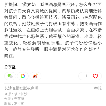
胆提问。“蔡奶奶，我画画总是画不好，怎么办？”面
对孩子们天真又真诚的提问，蔡皋奶奶认真细致解
答疑问，悉心传授绘画技巧。谈及画花与色彩配色
的诀窍，她鼓励孩子们打破固有束缚，把绘画当作
趣味游戏，在画纸上大胆尝试、自由探索，在不断
尝试中找准色彩关系，感受颜色的深浅、冷暖、轻
重变化，轻松解锁绘画乐趣。孩子们纷纷仰起小
脸，静静专注聆听，眼中满是对艺术创作的好奇与
向往。
分享至
1
长沙晚报社版权声明
举报
来源：掌上长沙
作者：宁莎鸥
编辑：刘可馨