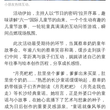
小朋友热情互动。
活动伊始，主持人以“节日的密码”拉开序幕，趣
味讲解“六一”国际儿童节的由来。一个个生动有趣的
儿童节故事、一轮轮童真满满的互动问答游戏，瞬
间点燃现场氛围。
此次活动最受期待的环节，当属蔡皋奶奶童年
故事会。年逾八旬的蔡皋笑容和蔼，缓步走到孩子
们中间，零距离与孩子们互动，娓娓讲述自己的童
年往事与绘本创作历程，分享成长感悟。
“月亮粑粑，肚里坐个爹爹，爹爹出来买菜，肚
里坐个奶奶……”熟悉的长沙童谣缓缓响起，蔡皋奶
奶带领孩子们齐声朗读《月亮粑粑》《月亮走我也
走》等长沙经典童谣。她坦言，正是外婆口中的童
谣与小故事，在她心底播下了艺术与想象的种子，
成为日后创作的重要灵感源泉。“童谣就像风筝的