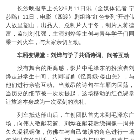
长沙晚报掌上长沙6月11日讯（全媒体记者 宁
莎鸥）11日，电影《四渡》剧组将“红色专列”开进伟
人故里韶山，出品人、总制片人于冬，制片人蒋德
富，监制刘伟强，主演刘烨等主创与青年学子们同
乘一列火车，与大家亲切互动。
车厢变课堂：刘烨与学子共诵诗词、问答互动
没有舞台的距离感，影片中毛泽东的扮演者刘
烨走进学生中间，共同唱诵《忆秦娥·娄山关》，与
他们进行亲密互动。当激昂的诗句在车厢内回荡，
当历史的细节被一次次提起，这场移动的红色课堂
让旅途本身成为一次深刻的洗礼。
列车抵达韶山后，主创团队首先来到毛泽东广
场，向伟人敬献花篮。刘烨在献花后绕铜像一周并
久久凝视铜像，仿佛在与自己饰演的角色进行一场