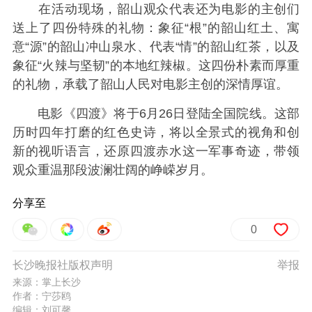
在活动现场，韶山观众代表还为电影的主创们
送上了四份特殊的礼物：象征“根”的韶山红土、寓
意“源”的韶山冲山泉水、代表“情”的韶山红茶，以及
象征“火辣与坚韧”的本地红辣椒。这四份朴素而厚重
的礼物，承载了韶山人民对电影主创的深情厚谊。
电影《四渡》将于6月26日登陆全国院线。这部
历时四年打磨的红色史诗，将以全景式的视角和创
新的视听语言，还原四渡赤水这一军事奇迹，带领
观众重温那段波澜壮阔的峥嵘岁月。
分享至
0
长沙晚报社版权声明
举报
来源：掌上长沙
作者：宁莎鸥
编辑：刘可馨