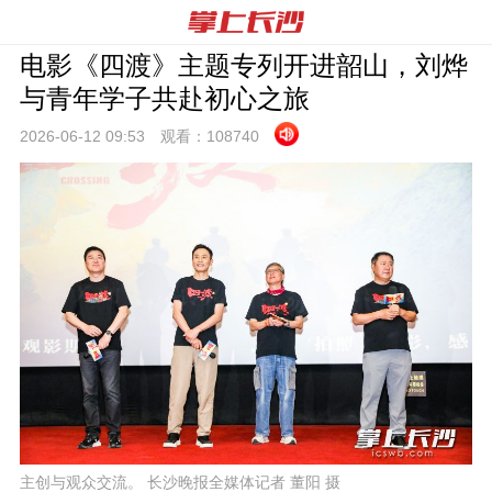
电影《四渡》主题专列开进韶山，刘烨
与青年学子共赴初心之旅
2026-06-12 09:
53
观看：
108740
主创与观众交流。 长沙晚报全媒体记者 董阳 摄