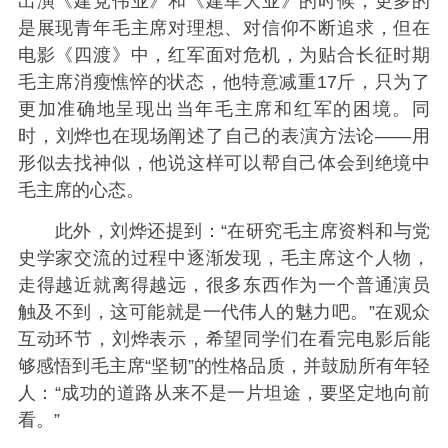
出演《建党伟业》和《建军大业》的时候，更多的
是展现青年毛主席对理想、对信仰不断追求，但在
电影《四渡》中，红军面对危机，为贴合长征时期
毛主席消瘦憔悴的状态，他特意减重17斤，只为了
更加准确地呈现出当年毛主席和红军的困境。同
时，刘烨也在现场阐述了自己的表演方法论——用
形似去找神似，他说这样可以帮自己体会到绝境中
毛主席的心态。
此外，刘烨还提到：“在研究毛主席资料和与党
史学家交流的过程中逐渐发现，毛主席这个人物，
走得越近就离得越远，很多东西作为一个普通演员
触及不到，这可能就是一代伟人的魅力吧。”在观众
互动环节，刘烨表示，希望同学们在看完电影后能
够感悟到毛主席“坚韧”的性格品质，并鼓励所有年轻
人：“成功的道路从来不是一片坦途，要坚定地向前
看。”