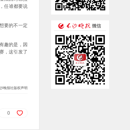
度，任谁都要说
想要的不一定
有趣的是，因
赛，这引发了
。
沙晚报社版权声明
0