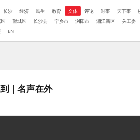
长沙
经济
民生
教育
文体
评论
时事
天下事
花区
望城区
长沙县
宁乡市
浏阳市
湘江新区
关工委
报
EN
得到｜名声在外