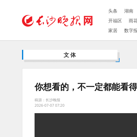
头条
湖南
开福区
雨
家居
数字
文体
你想看的，不一定都能看
稿源：长沙晚报
2026-07-07 07:20