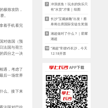
冲浪抓鱼！玩水的快乐只
7
的极致攻防，
有“水货”才懂 | 组图
比赛。
长沙“宝藏娭毑”出发！蔡
8
皋将出席国际安徒生奖颁
拿着手机看完
奖典礼并领奖
湘超做对了什么？｜星耀
9
湘超
国对德国（预
日法国与荷兰
“湘超”常德VS长沙，今天
10
）的四分之一决
12:18开票
相遇，考虑了
最后一场世界
什么、接下来
看法国对巴拉