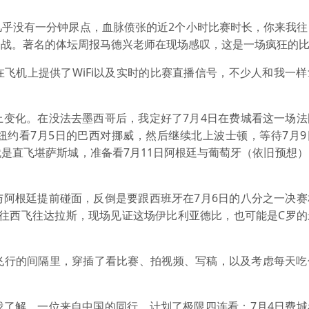
没有一分钟尿点，血脉偾张的近2个小时比赛时长，你来我往
一战。著名的体坛周报马德兴老师在现场感叹，这是一场疯狂的
机上提供了WiFi以及实时的比赛直播信号，不少人和我一样
化。在没法去墨西哥后，我定好了7月4日在费城看这一场法
纽约看7月5日的巴西对挪威，然后继续北上波士顿，等待7月9
是直飞堪萨斯城，准备看7月11日阿根廷与葡萄牙（依旧预想
根廷提前碰面，反倒是要跟西班牙在7月6日的八分之一决赛
就往西飞往达拉斯，现场见证这场伊比利亚德比，也可能是C罗的
行的间隔里，穿插了看比赛、拍视频、写稿，以及考虑每天吃
解，一位来自中国的同行，计划了极限四连看：7月4日费城