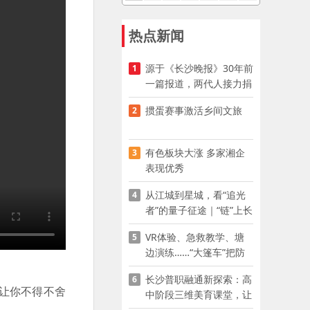
热点新闻
源于《长沙晚报》30年前
1
一篇报道，两代人接力捐
资助学
掼蛋赛事激活乡间文旅
2
有色板块大涨 多家湘企
3
表现优秀
从江城到星城，看“追光
4
者”的量子征途｜“链”上长
沙 “才”够硬核
VR体验、急救教学、塘
5
边演练……“大篷车”把防
溺水课堂搬到乡村青少年
长沙普职融通新探索：高
6
家门口
让你不得不舍
中阶段三维美育课堂，让
少年向美而生