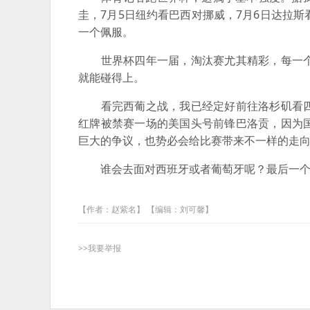
圭，7月5日纽约看巴西对挪威，7月6日达拉
一个佩服。
世界杯四年一届，淘汰赛尤其精彩，每一个
就能碰得上。
看完西葡之战，我已经定好前往洛杉矶看四
红牌被禁赛一场的美国头号前锋巴洛贡，因为
巨大的争议，也势必会给比赛带来不一样的走
谁会去面对西班牙或者葡萄牙呢？最后一个东
【作者：赵紫名】 【编辑：刘可馨】
>>我要举报