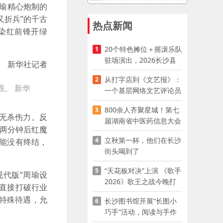
瑜精心炮制的
又折兵”的千古
热点新闻
染红前锋开绿
20个特色摊位＋摇滚乐队
1
驻场演出，2026长沙县
夜市嘉年华启幕
从打字店到《文艺报》：
2
强。 新华
一个基层网络文艺评论员
的突围
800余人齐聚星城！第七
3
无杀伤力。反
届湖南省中医药信息大会
两分钟后红魔
开幕，AI正在“读懂”古老
立秋第一杯，他们在长沙
4
体能没有终结，
中医
街头喝到了
“天花板对决”上演 《歌手
5
代版“周瑜设
2026》歌王之战今晚打
直接打破行业
响
特殊待遇，允
长沙图书馆开展“长图小
6
巧手”活动，阅读与手作
赋能少儿暑期成长