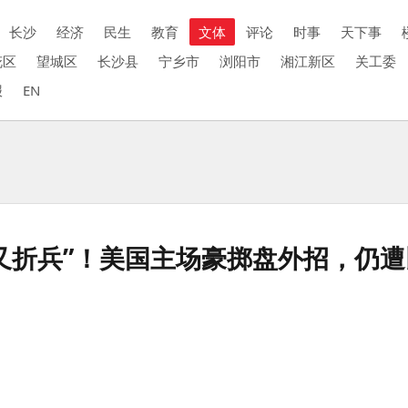
长沙
经济
民生
教育
文体
评论
时事
天下事
花区
望城区
长沙县
宁乡市
浏阳市
湘江新区
关工委
报
EN
又折兵”！美国主场豪掷盘外招，仍遭