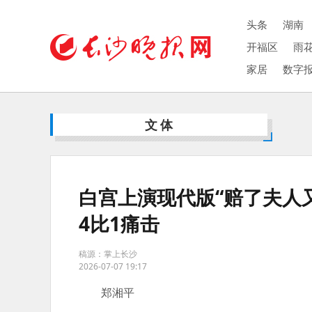
头条
湖南
开福区
雨
家居
数字
文体
白宫上演现代版“赔了夫人
4比1痛击
稿源：掌上长沙
2026-07-07 19:17
郑湘平