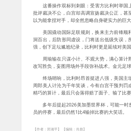
这番操作双标到刺眼：受害方比利时举国上下
批评裁决不公，白宫却高调宣扬裁决公正，甚
以为能拿捏对手，却全然忽略自身硬实力的巨
美国撬动国际足联规则，换来主力前锋顺利
洞百出，后防形同虚设，门将送出低级失误，
强，创下足坛尴尬纪录，比利时更是延续对美
周瑜输在只谋小计、不观大势，满心算计荆
改写胜负，妄图用场外手段弥补战术。金元足
终场哨响，比利时昂首挺进八强，美国主场
周郎美人计沦为千年笑谈，今有白宫干预判罚
精巧的算计，最后只会落得赔了面子、输了比
多年后提起2026美加墨世界杯，可能一时
员的停赛，最后仍然1比4输掉比赛的大笑话。
【作者：郑湘平】 【编辑：肖彪】