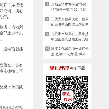
开福区清水塘街道“小网
7
足联主席接连
格”敲开平安门 264名网
好托词。满心
格员扫楼“错峰问安”
夫说话。
三伏天血糖易波动！糖尿
8
病患者中西医结合饮食调
拉满，场内漏
养指南
全部止步十六
扎根湘土绘童心，蔡皋携
9
想。
中国图画书登顶国际安徒
生奖
滨江文化园新增一处打卡
一通电话就能
10
点 超级B5火力“蓝”截乐
园登陆长沙
盘落空。古有
事走捷径，再
暂缓了美国队
沙晚报社版权声明