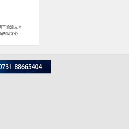
阴平偷渡立奇
场两箭穿心