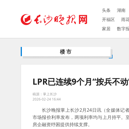
头条
湖南
开福区
雨
家居
数字
楼市
LPR已连续9个月“按兵不
稿源：掌上长沙
2026-02-24 16:44
长沙晚报掌上长沙2月24日讯（全媒体记者 孙
市场报价利率发布，两项利率均与上月持平。至
房企融资纾困提供持续支撑。