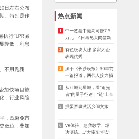
20日左右公布
热点新闻
周期。特别是作
中一签盘中最高可赚7.5
1
执行“LPR减
万元，4日再见大肉签新
明显降低，利息
股
有色板块大涨 多家湘企
2
表现优秀
源于《长沙晚报》30年前
3
请、不用跑腿，
一篇报道，两代人接力捐
。
资助学
从江城到星城，看“追光
4
房企加快项目施
者”的量子征途｜“链”上长
化，行业风险
沙 “才”够硬核
掼蛋赛事激活乡间文旅
5
水平，既避免市
VR体验、急救教学、塘
历史低位，叠加
6
边演练……“大篷车”把防
溺水课堂搬到乡村青少年