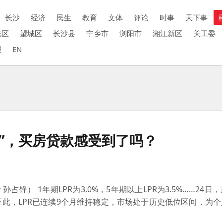
长沙
经济
民生
教育
文体
评论
时事
天下事
花区
望城区
长沙县
宁乡市
浏阳市
湘江新区
关工委
报
EN
动”，买房贷款感受到了吗？
占锋） 1年期LPR为3.0%，5年期以上LPR为3.5%……24
此，LPR已连续9个月维持稳定，市场处于历史低位区间，为