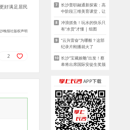
长沙普职融通新探索：高
7
家门口
，更好满足居民
中阶段三维美育课堂，让
少年向美而生
冲浪抓鱼！玩水的快乐只
8
有“水货”才懂 | 组图
沙晚报社版权声明
“云兴雷奋”为哪般？这部
9
纪录片刚播就火了
2
长沙“宝藏娭毑”出发！蔡
10
皋将出席国际安徒生奖颁
奖典礼并领奖