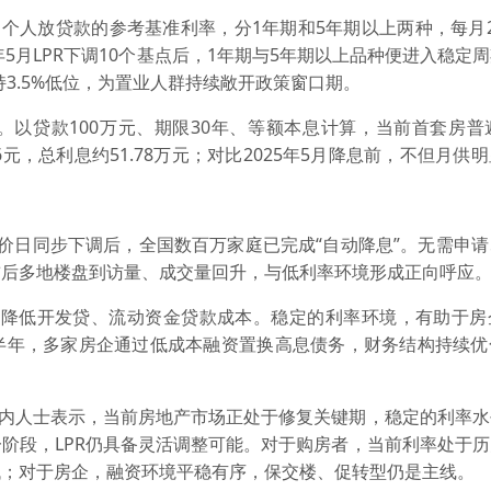
、个人放贷款的参考基准利率，分1年期和5年期以上两种，每月
年5月LPR下调10个基点后，1年期与5年期以上品种便进入稳定
持3.5%低位，为置业人群持续敞开政策窗口期。
以贷款100万元、期限30年、等额本息计算，当前首套房普遍
6元，总利息约51.78万元；对比2025年5月降息前，不但月供
价日同步下调后，全国数百万家庭已完成“自动降息”。无需申
前后多地楼盘到访量、成交量回升，与低利率环境形成正向呼应
，直接降低开发贷、流动资金贷款成本。稳定的利率环境，有助于
半年，多家房企通过低成本融资置换高息债务，财务结构持续优
业内人士表示，当前房地产市场正处于修复关键期，稳定的利率
阶段，LPR仍具备灵活调整可能。对于购房者，当前利率处于
低；对于房企，融资环境平稳有序，保交楼、促转型仍是主线。