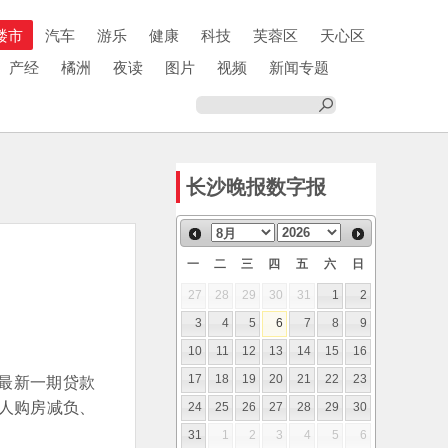
楼市
汽车
游乐
健康
科技
芙蓉区
天心区
产经
橘洲
夜读
图片
视频
新闻专题
长沙晚报数字报
一
二
三
四
五
六
日
27
28
29
30
31
1
2
3
4
5
6
7
8
9
10
11
12
13
14
15
16
日，最新一期贷款
17
18
19
20
21
22
23
个人购房减负、
24
25
26
27
28
29
30
31
1
2
3
4
5
6