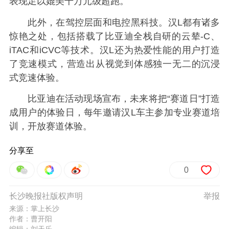
表现足以媲美千万元级超跑。
此外，在驾控层面和电控黑科技。汉L都有诸多
惊艳之处，包括搭载了比亚迪全栈自研的云辇-C、
iTAC和iCVC等技术。汉L还为热爱性能的用户打造
了竞速模式，营造出从视觉到体感独一无二的沉浸
式竞速体验。
比亚迪在活动现场宣布，未来将把“赛道日”打造
成用户的体验日，每年邀请汉L车主参加专业赛道培
训，开放赛道体验。
分享至
0
长沙晚报社版权声明
举报
来源：掌上长沙
作者：曹开阳