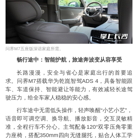
问界M7五座版深谙家庭所需。
畅行途中：智能护航，旅途奔波变从容享受
长路漫漫，安全与省心是家庭出行的首要追
求。问界M7搭载华为乾崑智驾ADS 4，具备智能跟
车、车道保持、智能避让等能力，有效减轻长途驾
驶压力，给全车家人稳稳的安心感。
行车途中无需低头操作，轻声唤醒“小艺小艺”，
语音即可调空调、换导航、播放影音，交互灵敏精
准，全程行车不分心。主驾配备120°双零压角零重
力座椅，搭配350mm四向无缝腿托，贴合人体工学