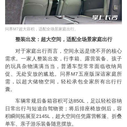
问界M7超大容积，适配全场景家庭出行。
整装出发：超大空间，适配全场景家庭出行
对于家庭出行而言，空间永远是绕不开的核心
需求。一家人整装出发，行李箱、露营装备、孩子
的玩具杂物满满当当，普通车型常常面临收纳局
促、无处安放的尴尬。问界M7五座版深谙家庭所
需，以超大储物空间，轻松承包全家所有出行行
囊。
车辆常规后备箱容积可达850L，足以轻松容纳
日常出行与短途自驾物资；将后排座椅放倒后，容
积瞬间拓展至2145L，超大空间任凭露营帐篷、折叠
单车、亲子游乐装备随意摆放。