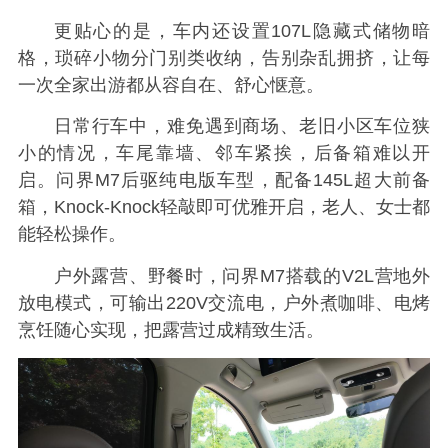
更贴心的是，车内还设置107L隐藏式储物暗
格，琐碎小物分门别类收纳，告别杂乱拥挤，让每
一次全家出游都从容自在、舒心惬意。
日常行车中，难免遇到商场、老旧小区车位狭
小的情况，车尾靠墙、邻车紧挨，后备箱难以开
启。问界M7后驱纯电版车型，配备145L超大前备
箱，Knock-Knock轻敲即可优雅开启，老人、女士都
能轻松操作。
户外露营、野餐时，问界M7搭载的V2L营地外
放电模式，可输出220V交流电，户外煮咖啡、电烤
烹饪随心实现，把露营过成精致生活。