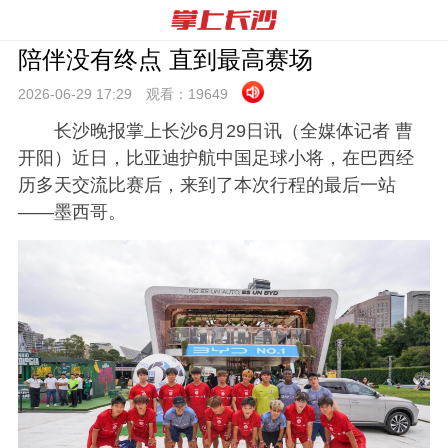
陪伴没有终点 直到最高赛场
2026-06-29 17:
29
观看：
19649
长沙晚报掌上长沙6月29日讯（全媒体记者 曹
开阳）近日，比亚迪护航中国足球小将，在巴西经
历多天交流比赛后，来到了本次行程的最后一站
——墨西哥。