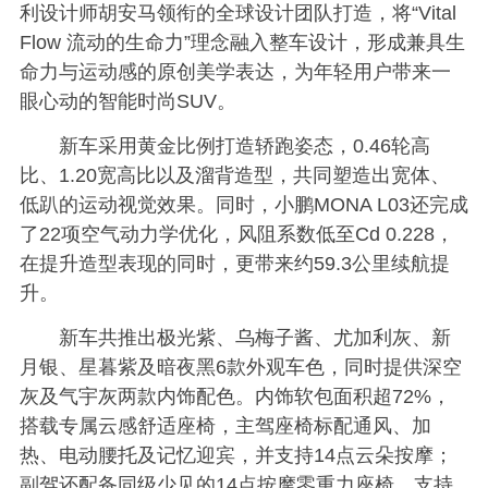
利设计师胡安马领衔的全球设计团队打造，将“Vital
Flow 流动的生命力”理念融入整车设计，形成兼具生
命力与运动感的原创美学表达，为年轻用户带来一
眼心动的智能时尚SUV。
新车采用黄金比例打造轿跑姿态，0.46轮高
比、1.20宽高比以及溜背造型，共同塑造出宽体、
低趴的运动视觉效果。同时，小鹏MONA L03还完成
了22项空气动力学优化，风阻系数低至Cd 0.228，
在提升造型表现的同时，更带来约59.3公里续航提
升。
新车共推出极光紫、乌梅子酱、尤加利灰、新
月银、星暮紫及暗夜黑6款外观车色，同时提供深空
灰及气宇灰两款内饰配色。内饰
软包面积超72%，
搭载专属云感舒适座椅，主驾座椅标配通风、加
热、电动腰托及记忆迎宾，并支持14点云朵按摩；
副驾还配备同级少见的14点按摩零重力座椅，支持