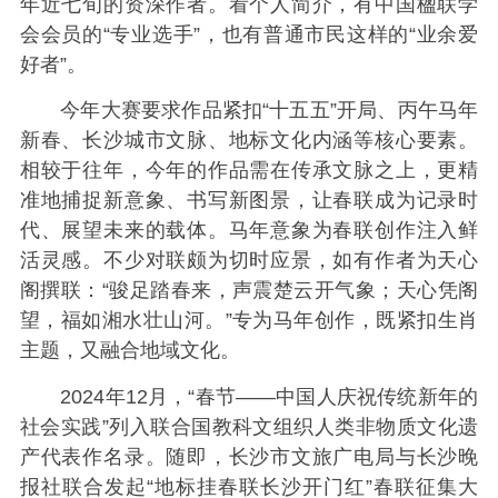
年近七旬的资深作者。看个人简介，有中国楹联学
会会员的“专业选手”，也有普通市民这样的“业余爱
好者”。
今年大赛要求作品紧扣“十五五”开局、丙午马年
新春、长沙城市文脉、地标文化内涵等核心要素。
相较于往年，今年的作品需在传承文脉之上，更精
准地捕捉新意象、书写新图景，让春联成为记录时
代、展望未来的载体。马年意象为春联创作注入鲜
活灵感。不少对联颇为切时应景，如有作者为天心
阁撰联：“骏足踏春来，声震楚云开气象；天心凭阁
望，福如湘水壮山河。”专为马年创作，既紧扣生肖
主题，又融合地域文化。
2024年12月，“春节——中国人庆祝传统新年的
社会实践”列入联合国教科文组织人类非物质文化遗
产代表作名录。随即，长沙市文旅广电局与长沙晚
报社联合发起“地标挂春联长沙开门红”春联征集大