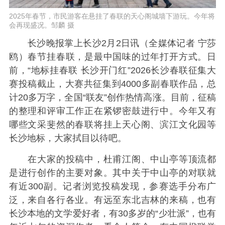
2025年春节，市民游客在悬挂了春联的天心阁城墙下游玩。今年将
会再现盛况。邹麟 摄
长沙晚报掌上长沙2月2日讯（全媒体记者 宁莎
鸥）春节挂春联，是最中国味的过年打开方式。日
前，“地标挂春联 长沙开门红”2026长沙春联征集大
赛投稿截止，大赛共征集到4000多副春联作品，总
计20多万字，全国“联友”创作热情高涨。目前，征稿
的整理和评审工作正在紧锣密鼓进行中。今年又有
哪些文采斐然的春联将挂上天心阁、滨江文化园等
长沙地标，大家拭目以待吧。
在大家的投稿中，杜甫江阁、中山亭等顶流都
是进行创作的主要对象。其中关于中山亭的对联就
有近300副。记者浏览投稿发现，参赛选手分布广
泛，来自各行各业。有远至东北吉林的来稿，也有
长沙本地的文学爱好者，有30多岁的“少壮派”，也有