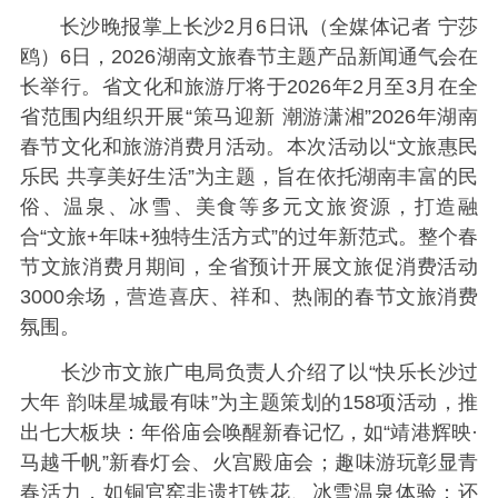
长沙晚报掌上长沙2月6日讯（全媒体记者 宁莎
鸥）6日，2026湖南文旅春节主题产品新闻通气会在
长举行。省文化和旅游厅将于2026年2月至3月在全
省范围内组织开展“策马迎新 潮游潇湘”2026年湖南
春节文化和旅游消费月活动。本次活动以“文旅惠民
乐民 共享美好生活”为主题，旨在依托湖南丰富的民
俗、温泉、冰雪、美食等多元文旅资源，打造融
合“文旅+年味+独特生活方式”的过年新范式。整个春
节文旅消费月期间，全省预计开展文旅促消费活动
3000余场，营造喜庆、祥和、热闹的春节文旅消费
氛围。
长沙市文旅广电局负责人介绍了以“快乐长沙过
大年 韵味星城最有味”为主题策划的158项活动，推
出七大板块：年俗庙会唤醒新春记忆，如“靖港辉映·
马越千帆”新春灯会、火宫殿庙会；趣味游玩彰显青
春活力，如铜官窑非遗打铁花、冰雪温泉体验；还