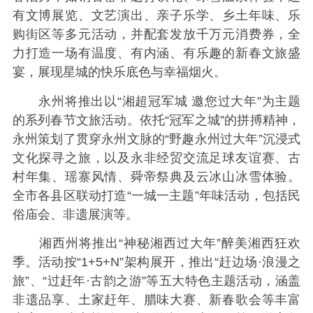
有文博展览、文艺演出、亲子乐学、乡土年味、乐
购街区等多元活动，并配套发放千万元消费券，全
力打造一场有温度、有内涵、有乐趣的新春文旅盛
宴，展现星城的快乐底色与幸福烟火。
永州将推出以“湘超冠军城 邀您过大年”为主题
的系列春节文旅活动。依托“冠军之城”的拼搏精神，
永州策划了贯穿永州文脉的“野趣永州过大年”沉浸式
文化探寻之旅，以及永非经贸交流足球友谊赛、古
村年集、瑶寨风情、舜帝祭典及云冰山冰雪体验。
全市各县区联动打造“一城一主题”年味活动，包括民
俗庙会、非遗展演等。
湘西州将推出“神秘湘西过大年”醉美湘西狂欢
季。活动按“1+5+N”架构展开，推出“赶边场·浪漫之
旅”、“过赶年·古韵之游”等五大特色主题活动，涵盖
非遗品享、土家赶年、腊味大赛、新春歌会等丰富