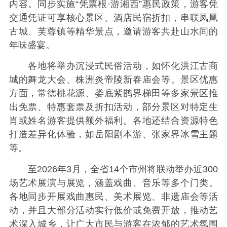
内容。同步实施“凭票根·游湘西”惠民政策，游客凭
交通凭证可享核心景区、酒店民宿折扣，串联凤凰
古城、芙蓉镇等精华景点，邀请游客共赴山水间的
年味盛宴。
各地将举办沉浸式民俗活动，如怀化洪江古商
城的舞龙大会、株洲炎帝陵新春庙会等。景区优惠
方面，常德桃花源、娄底紫鹊界梯田等多家景区推
出免票、特惠套票及折扣活动，部分景区对特定生
肖或姓名游客提供额外福利。各地还结合资源特色
打造差异化体验，如岳阳剧本游、张家界冰雪主题
等。
至2026年3月，全省14个市州将联动举办近300
场艺术展演与展览，涵盖戏曲、音乐等多个门类。
各地同步开展戏曲惠民、美术展览、非遗庙会等活
动，并且大部分活动实行低价或免费开放，推动艺
术深入城乡，让广大市民与游客在浓郁的艺术氛围