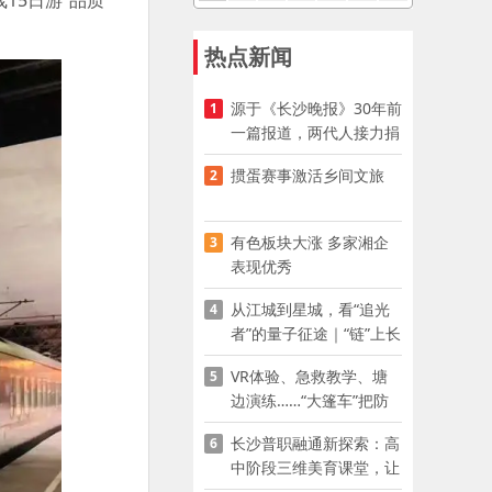
15日游”品质
热点新闻
源于《长沙晚报》30年前
1
一篇报道，两代人接力捐
资助学
掼蛋赛事激活乡间文旅
2
有色板块大涨 多家湘企
3
表现优秀
从江城到星城，看“追光
4
者”的量子征途｜“链”上长
沙 “才”够硬核
VR体验、急救教学、塘
5
边演练……“大篷车”把防
溺水课堂搬到乡村青少年
长沙普职融通新探索：高
6
家门口
中阶段三维美育课堂，让
少年向美而生