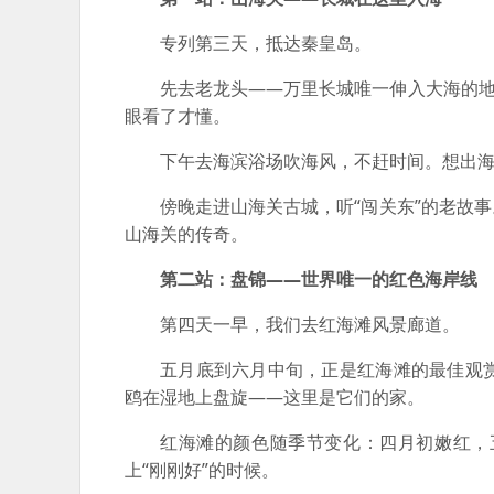
专列第三天，抵达秦皇岛。
先去老龙头——万里长城唯一伸入大海的地
眼看了才懂。
下午去海滨浴场吹海风，不赶时间。想出
傍晚走进山海关古城，听“闯关东”的老故
山海关的传奇。
第二站：盘锦——世界唯一的红色海岸线
第四天一早，我们去红海滩风景廊道。
五月底到六月中旬，正是红海滩的最佳观
鸥在湿地上盘旋——这里是它们的家。
红海滩的颜色随季节变化：四月初嫩红，
上“刚刚好”的时候。