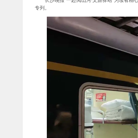
长沙晚报“一起阅山河·文旅驿站”为读者精
专列。