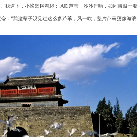
角。栈道下，小螃蟹横着爬；风吹芦苇，沙沙作响，如同海浪一
就夸：“我这辈子没见过这么多芦苇，风一吹，整片芦苇荡像海浪