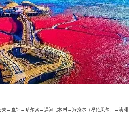
海关→盘锦→哈尔滨→漠河北极村→海拉尔（呼伦贝尔）→满洲