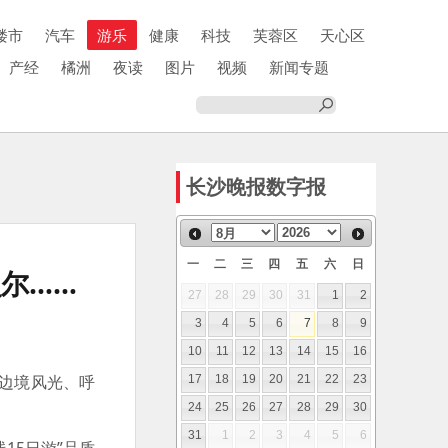
楼市
汽车
游乐
健康
科技
芙蓉区
天心区
产经
橘洲
夜读
图片
视频
新闻专题
长沙晚报数字报
一
二
三
四
五
六
日
贝尔……
27
28
29
30
31
1
2
3
4
5
6
7
8
9
10
11
12
13
14
15
16
的边境风光、呼
17
18
19
20
21
22
23
24
25
26
27
28
29
30
31
1
2
3
4
5
6