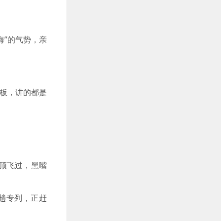
海”的气势，亲
快板，讲的都是
顶飞过，黑嘴
趟专列，正赶