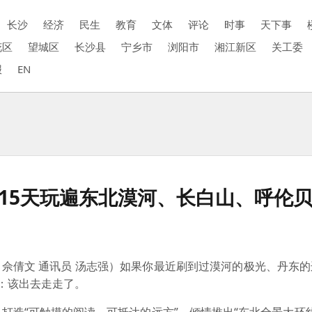
长沙
经济
民生
教育
文体
评论
时事
天下事
花区
望城区
长沙县
宁乡市
浏阳市
湘江新区
关工委
报
EN
，15天玩遍东北漠河、长白山、呼伦
 佘倩文 通讯员 汤志强）如果你最近刷到过漠河的极光、丹东
：该出去走走了。