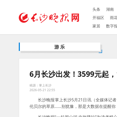
头条
湖南
开福区
雨
家居
数字
游乐
6月长沙出发！3599元起
稿源：掌上长沙
2026-05-21 22:55
长沙晚报掌上长沙5月21日讯（全媒体记者
伦贝尔的草原……别犹豫，那是大数据在提醒你