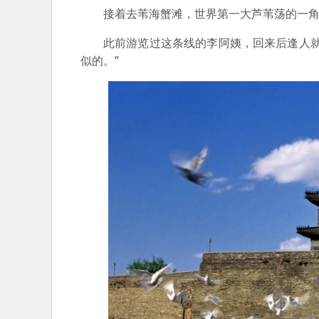
接着去苇海蟹滩，世界第一大芦苇荡的一
此前游览过这条线的李阿姨，回来后逢人
似的。”