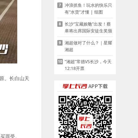
冲浪抓鱼！玩水的快乐只
7
有“水货”才懂 | 组图
长沙“宝藏娭毑”出发！蔡
8
皋将出席国际安徒生奖颁
奖典礼并领奖
湘超做对了什么？｜星耀
9
湘超
“湘超”常德VS长沙，今天
10
12:18开票
原、长白山天
钱买罪受。