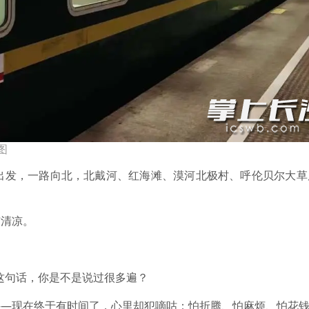
图
口出发，一路向北，北戴河、红海滩、漠河北极村、呼伦贝尔大草
与清凉。
”这句话，你是不是说过很多遍？
——现在终于有时间了，心里却犯嘀咕：怕折腾、怕麻烦、怕花