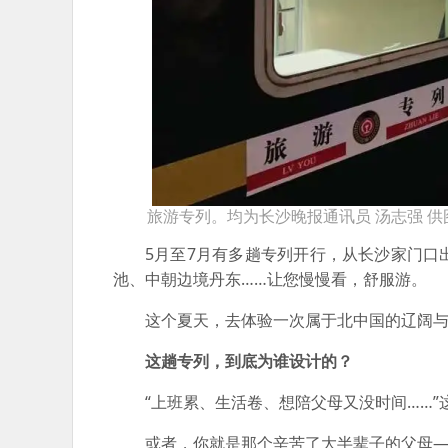
旅游专列。均为长沙晚报通讯员 汤志强 供
5月至7月有多趟专列开行，从长沙家门
池、中朝边境丹东……让您慢慢看，舒服游。
这个夏天，去体验一次属于北中国的辽阔
这趟专列，到底为谁设计的？
“上班累、生活卷、想陪父母又没时间……
或者，你就是那个辛苦了大半辈子的父母