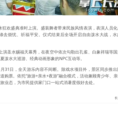
水狂欢盛典准时上演。盛装舞者带来民族风情表演，表演人员化
涤去烦忧、祈福平安。仪式结束后全场开启自由泼水大战，水
空上演圣水赐福天幕秀，在夜空中依次勾勒出孔雀、白象祥瑞等
夏泼水大巡游、经典动画形象的NPC互动等。
31日，全天游乐内容不间断。除戏水项目外，景区同步推出
道购票。依托“旅游+亲水+夜游”融合模式，活动兼顾青少年、
文旅业态，为市民提供家门口一站式消暑度假好去处。
长