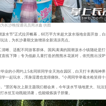
为长沙晚报通讯员周冰鑫 供图
泼水节”正式拉开帷幕，60万平方米超大泼水场地全面开放，白
潮玩法，为长沙暑期文旅增添全新清凉亮点。
清晰、适配不同游客群体。国风满满的国潮泼水小镇随处是打
度直线下降；专为低龄儿童打造的熊熊水花派对，依托熊出没IP
业的小周约上5名同班同学全天泡在园区，白天打卡勇闯神界
同学一起玩水，浑身湿透也觉得痛快。”小周同学举着水枪笑得十
“景区每次上新主题我们都会来，今年泼水节场地更大、玩法更
、打水仗互动既能消暑，也能锻炼孩子胆量。