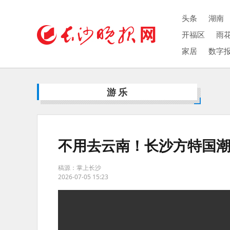
头条
湖南
开福区
雨
家居
数字
游乐
不用去云南！长沙方特国
稿源：掌上长沙
2026-07-05 15:23