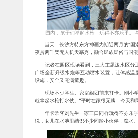
园内，孩子们举起水枪，玩得不亦乐乎。均
当天，长沙方特东方神画为期近两月的“国潮
夜赏两千架无人机天幕秀，融合民族民俗与国
记者在园区现场看到，三大主题泼水区分工
广场全新升级水炮等互动喷水装置，让体感温
设施，安全又充满童趣。
现场不少学生、家庭组团前来打卡。刚小学毕
就拿起水枪打水仗。“平时在家很无聊，今天和
年卡常客刘先生一家三口同样玩得不亦乐乎。
说，女儿在水池里结识不少同龄小伙伴，泼水