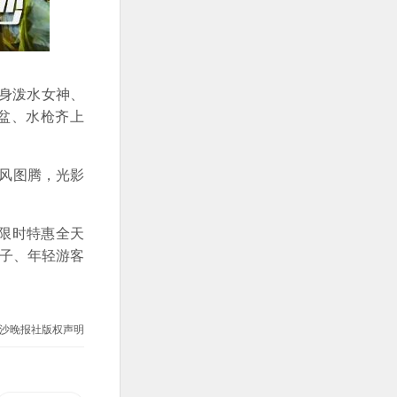
身泼水女神、
盆、水枪齐上
国风图腾，光影
限时特惠全天
亲子、年轻游客
沙晚报社版权声明