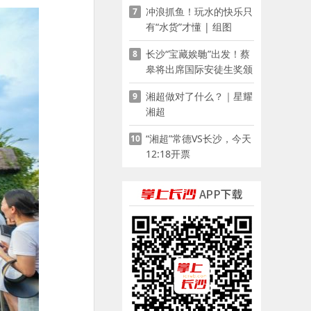
冲浪抓鱼！玩水的快乐只
7
有“水货”才懂 | 组图
长沙“宝藏娭毑”出发！蔡
8
皋将出席国际安徒生奖颁
奖典礼并领奖
湘超做对了什么？｜星耀
9
湘超
“湘超”常德VS长沙，今天
10
12:18开票