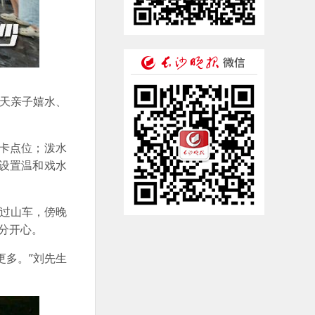
天亲子嬉水、
卡点位；泼水
设置温和戏水
过山车，傍晚
分开心。
多。”刘先生