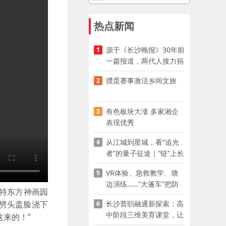
热点新闻
源于《长沙晚报》30年前
1
一篇报道，两代人接力捐
资助学
掼蛋赛事激活乡间文旅
2
有色板块大涨 多家湘企
3
表现优秀
从江城到星城，看“追光
4
者”的量子征途｜“链”上长
沙 “才”够硬核
VR体验、急救教学、塘
5
边演练……“大篷车”把防
方特东方神画园
溺水课堂搬到乡村青少年
长沙普职融通新探索：高
劈头盖脸浇下
6
家门口
中阶段三维美育课堂，让
来的！”
少年向美而生