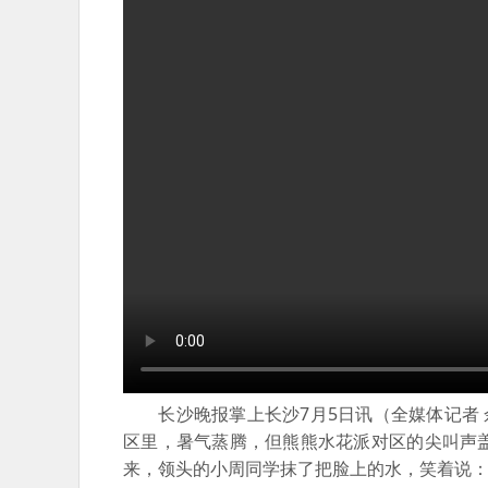
长沙晚报掌上长沙7月5日讯（全媒体记者 佘
区里，暑气蒸腾，但熊熊水花派对区的尖叫声
来，领头的小周同学抹了把脸上的水，笑着说：