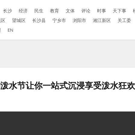
长沙
经济
民生
教育
文体
评论
时事
天下事
花区
望城区
长沙县
宁乡市
浏阳市
湘江新区
关工委
报
EN
潮泼水节让你一站式沉浸享受泼水狂