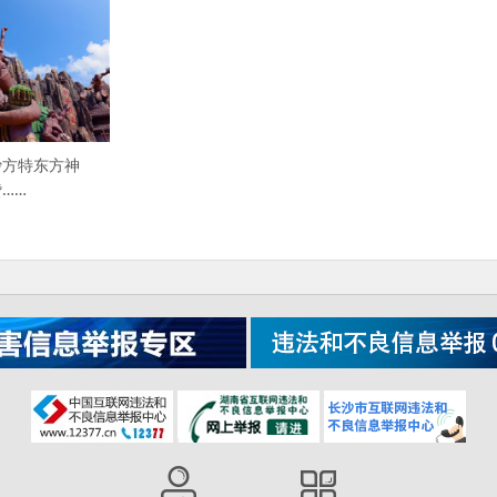
沙方特东方神
……