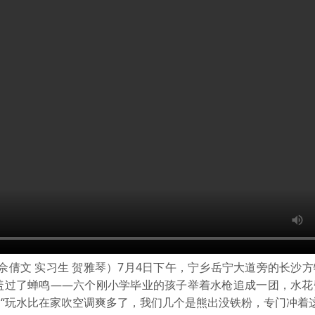
倩文 实习生 贺雅琴）7月4日下午，宁乡岳宁大道旁的长沙
盖过了蝉鸣——六个刚小学毕业的孩子举着水枪追成一团，水花
“玩水比在家吹空调爽多了，我们几个是熊出没铁粉，专门冲着这