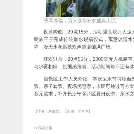
夜幕降临，万人泼水狂欢盛典上演。
夜幕降临，20点15分，活动重头戏万人泼
民族王子完成传统取水赐福仪式，寓意以清水
阵，漫天水花裹挟欢声笑语铺满广场。
狂欢过后，20点55分，2000架无人机腾
与水雾相映，氛围感拉满。活动期间每日还有沐
据景区工作人员介绍，本次泼水节持续至8月
票、亲子套票、夜场优惠票，市民可通过官方渠
多元需求，补齐长沙宁乡片区夏日夜游、亲水
【作者：佘倩文】 【编辑：李卓卓】
>>我要举报