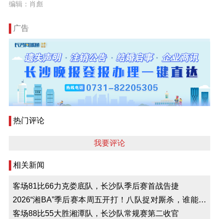
编辑：肖彪
广告
热门评论
我要评论
相关新闻
客场81比66力克娄底队，长沙队季后赛首战告捷
2026“湘BA”季后赛本周五开打！八队捉对厮杀，谁能突
出重围？
客场88比55大胜湘潭队，长沙队常规赛第二收官