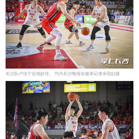
长沙队卢佳宁击地妙传。 均为长沙晚报全媒体记者余劭劼摄