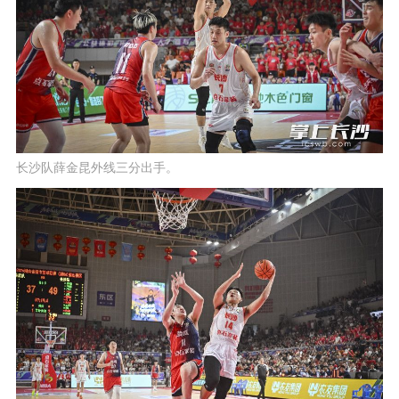
长沙队薛金昆外线三分出手。