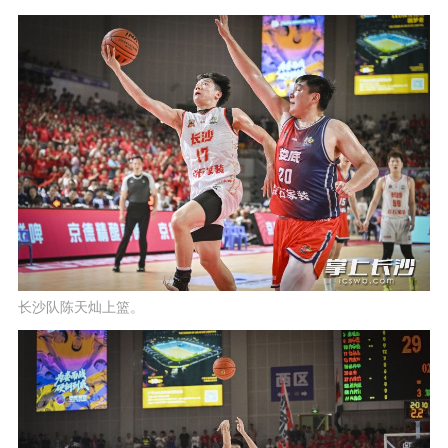
长沙队陈天灿上篮。