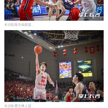
长沙队陈天灿投篮。
长沙队曹文锋上篮。