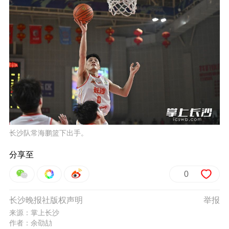
长沙队常海鹏篮下出手。
分享至
0
长沙晚报社版权声明
举报
来源：掌上长沙
作者：余劭劼