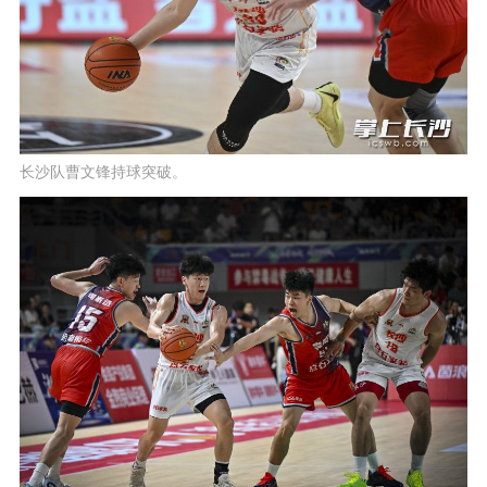
长沙队曹文锋持球突破。