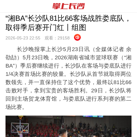
“湘BA”长沙队81比66客场战胜娄底队，
取得季后赛开门红丨组图
2026-05-23 22:
55
观看：
29158
长沙晚报掌上长沙5月23日讯（全媒体记者 余
劭劼）5月23日晚，2026湖南省城市篮球联赛（“湘
BA”）季后赛继续进行，长沙队在客场与娄底队进行
1/4决赛首场比赛的较量。长沙队从首节就取得两位
数领先，并一直保持住了这个优势，最终以81比66
击败对手，拿到宝贵的客场胜利。29日，长沙队将
回到主场贺龙体育馆，与娄底队进行系列赛的第二
场比赛。