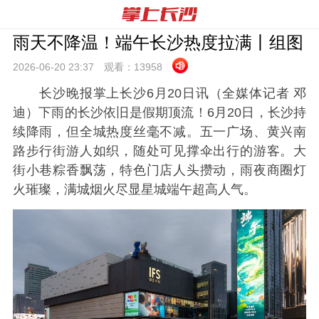
雨天不降温！端午长沙热度拉满丨组图
2026-06-20 23:
37
观看：
13958
长沙晚报掌上长沙6月20日讯（全媒体记者 邓
迪）下雨的长沙依旧是假期顶流！6月20日，长沙持
续降雨，但全城热度丝毫不减。五一广场、黄兴南
路步行街游人如织，随处可见撑伞出行的游客。大
街小巷粽香飘荡，特色门店人头攒动，雨夜商圈灯
火璀璨，满城烟火尽显星城端午超高人气。