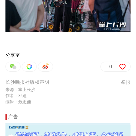
分享至
0
长沙晚报社版权声明
举报
来源：掌上长沙
作者：邓迪
编辑：聂思佳
广告