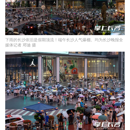
下雨的长沙依旧是假期顶流！端午长沙人气爆棚。均为长沙晚报全
媒体记者 邓迪 摄