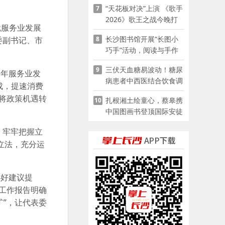
“天花板对决”上演 《歌手
7
2026》歌王之战今晚打
就服务业发展
响
长沙图书馆开展“长图小
8
委副书记、市
巧手”活动，阅读与手作
赋能少儿暑期成长
三伏天血糖易波动！糖尿
9
全年服务业发
病患者中西医结合饮食调
成，提速消费
养指南
将政策机遇转
扎根湘土绘童心，蔡皋携
10
中国图画书登顶国际安徒
生奖
，牢牢把握立
立法，充分运
办好建议提
工作报告明确
”，让代表委