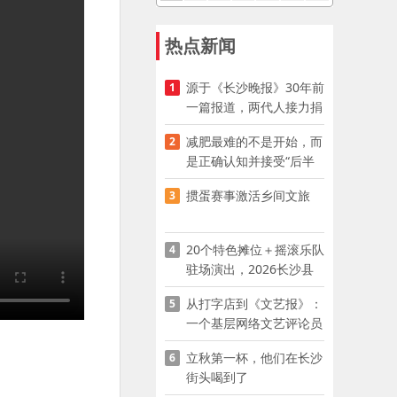
热点新闻
源于《长沙晚报》30年前
1
一篇报道，两代人接力捐
资助学
减肥最难的不是开始，而
2
是正确认知并接受“后半
程”
掼蛋赛事激活乡间文旅
3
20个特色摊位＋摇滚乐队
4
驻场演出，2026长沙县
夜市嘉年华启幕
从打字店到《文艺报》：
5
一个基层网络文艺评论员
的突围
立秋第一杯，他们在长沙
6
街头喝到了