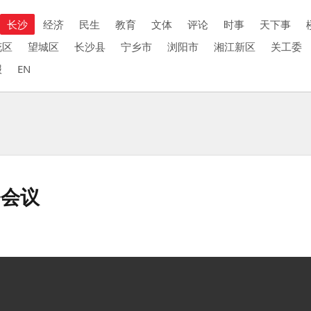
长沙
经济
民生
教育
文体
评论
时事
天下事
花区
望城区
长沙县
宁乡市
浏阳市
湘江新区
关工委
报
EN
务会议