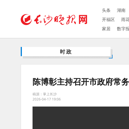
头条
湖南
开福区
雨
家居
数字
时政
陈博彰主持召开市政府常
稿源：掌上长沙
2026-04-17 19:06