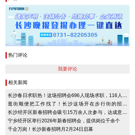
热门评论
我要评论
相关新闻
长沙春日求职热！这场招聘会696人现场求职，116人初
步达成意向
逛街顺便把工作找了！长沙这场开在步行街的招聘
会“职”达人心
长沙经开区新春招聘会吸引15万余人次参与，达成意向
2600余人
宁乡经开区举行2026年新春招聘会，提供岗位千余个
千企万岗！长沙新春招聘月2月24日启幕