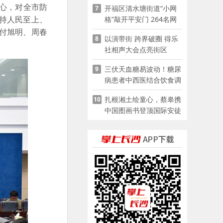
中心，对全市防
开福区清水塘街道“小网
7
持人民至上、
格”敲开平安门 264名网
格员扫楼“错峰问安”
付旭明、周春
以演带街 跨界破圈 得乐
8
社相声大会点亮街区
三伏天血糖易波动！糖尿
9
病患者中西医结合饮食调
养指南
扎根湘土绘童心，蔡皋携
10
中国图画书登顶国际安徒
生奖