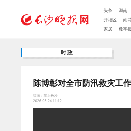
头条
湖南
开福区
雨
家居
数字
时政
陈博彰对全市防汛救灾工
稿源：掌上长沙
2026-05-24 11:12