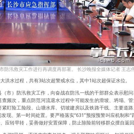
市防汛救灾工作进行再调度再部署。 长沙晚报全媒体记者 王志伟
大洪水过程，共有3站次超警戒水位，其中1站次超保证水位。
县（市）防汛救灾工作，向奋战在防汛一线的干部群众表示慰问
巡查频次，重点防范河流退水过程中可能发生的滑坡、坍塌、管
要紧盯险工险段、山塘水库、切坡建房以及铁路干线、主要道路
现、第一时间处置。要严格落实“631”预报预警叫应机制和“
转、应转早转，妥善做好安置保障，防止除险前转移群众擅自返