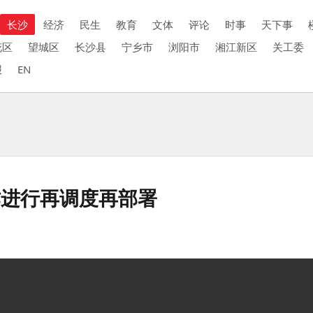
长沙
经济
民生
教育
文体
评论
时事
天下事
花区
望城区
长沙县
宁乡市
浏阳市
湘江新区
关工委
报
EN
作进行再调度再部署