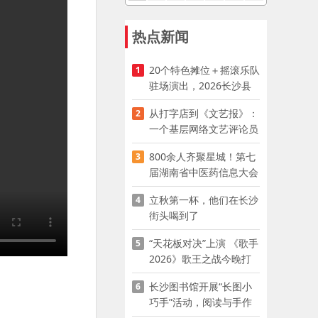
热点新闻
20个特色摊位＋摇滚乐队
1
驻场演出，2026长沙县
夜市嘉年华启幕
从打字店到《文艺报》：
2
一个基层网络文艺评论员
的突围
800余人齐聚星城！第七
3
届湖南省中医药信息大会
开幕，AI正在“读懂”古老
立秋第一杯，他们在长沙
4
中医
街头喝到了
“天花板对决”上演 《歌手
5
2026》歌王之战今晚打
响
长沙图书馆开展“长图小
6
巧手”活动，阅读与手作
赋能少儿暑期成长