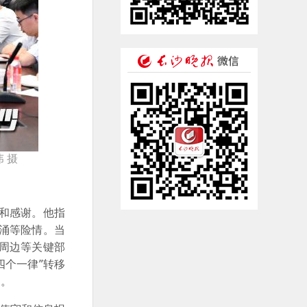
 摄
和感谢。他指
涌等险情。当
周边等关键部
四个一律”转移
回。