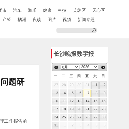
楼市
汽车
游乐
健康
科技
芙蓉区
天心区
产经
橘洲
夜读
图片
视频
新闻专题
长沙晚报数字报
一
二
三
四
五
六
日
问问题研
27
28
29
30
31
1
2
3
4
5
6
7
8
9
10
11
12
13
14
15
16
17
18
19
20
21
22
23
24
25
26
27
28
29
30
管理工作报告的
31
1
2
3
4
5
6