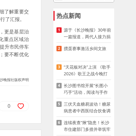
细了解重要交
热点新闻
进行了汇报。
源于《长沙晚报》30年前
1
，更是基层治
一篇报道，两代人接力捐
化重点区域治
资助学
，提升市民停车
掼蛋赛事激活乡间文旅
2
；要不断优化
“天花板对决”上演 《歌手
3
2026》歌王之战今晚打
沙晚报社版权声明
响
长沙图书馆开展“长图小
4
巧手”活动，阅读与手作
赋能少儿暑期成长
三伏天血糖易波动！糖尿
5
0
病患者中西医结合饮食调
养指南
连续夜查“揪”隐患！长沙
6
市住建部门多措并举筑牢
夏季建筑施工安全防线