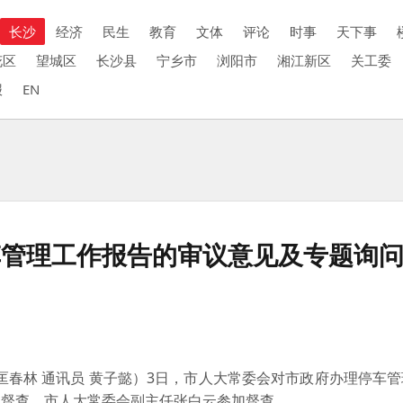
长沙
经济
民生
教育
文体
评论
时事
天下事
花区
望城区
长沙县
宁乡市
浏阳市
湘江新区
关工委
报
EN
车管理工作报告的审议意见及专题询
匡春林 通讯员 黄子懿）3日，市人大常委会对市政府办理停车
地督查。市人大常委会副主任张白云参加督查。