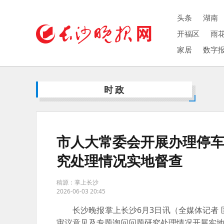
头条
湖南
开福区
雨
家居
数字
时政
市人大常委会开展办理停
究处理情况实地督查
稿源：掌上长沙
2026-06-03 20:45
长沙晚报掌上长沙6月3日讯（全媒体记者 
审议意见及专题询问问题研究处理情况开展实