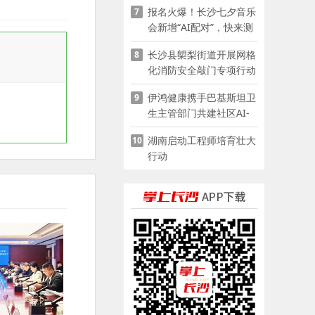
报名火爆！长沙七夕音乐
7
会新增“AI配对”，快来测
测你的七夕缘分
长沙县㮾梨街道开展网格
8
化消防安全敲门专项行动
伊鸿健康携手巴基斯坦卫
9
生主管部门共建社区AI-
POCT生态
湖南启动工程师培育壮大
10
行动