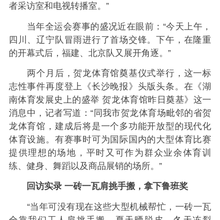
者采访室和电视转播室。”
当年全运会赛事的盛况近在眼前：“今天上午，
四川、辽宁队冒雨进行了首场交锋。下午，在隆重
的开幕式后，福建、北京队又展开角逐。”
两个月后，贺龙体育馆奠基仪式举行，这一标
志性事件再度登上《长沙晚报》头版头条。在《湖
南体育发展史上的盛举 贺龙体育馆昨日奠基》这一
消息中，记者写道：“同我市贺龙体育场毗邻的省贺
龙体育馆，建成后将是一个多功能开放型的现代化
体育设施。有赛事时可为国际国内的大型体育比赛
提供理想的场地，平时又可作为群众业余体育训
练、健身、舞蹈以及商品展销的场所。”
回访实录 一砖一瓦肩挑手搬，拿下鲁班奖
“当年可没有现在这些大型机械帮忙，一砖一瓦
全靠我们工人肩挑手搬。夏天晒脱皮、冬天冻裂