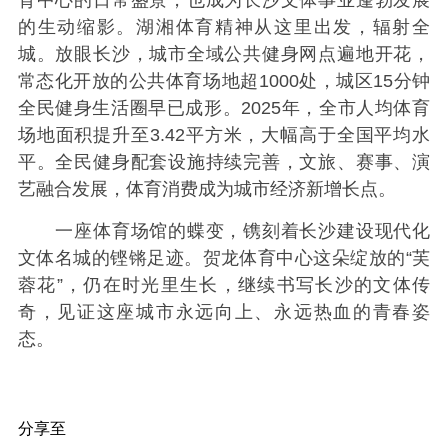
育中心的日常盛景，也成为长沙文体事业蓬勃发展
的生动缩影。湖湘体育精神从这里出发，辐射全
城。放眼长沙，城市全域公共健身网点遍地开花，
常态化开放的公共体育场地超1000处，城区15分钟
全民健身生活圈早已成形。2025年，全市人均体育
场地面积提升至3.42平方米，大幅高于全国平均水
平。全民健身配套设施持续完善，文旅、赛事、演
艺融合发展，体育消费成为城市经济新增长点。
一座体育场馆的蝶变，镌刻着长沙建设现代化
文体名城的铿锵足迹。贺龙体育中心这朵绽放的“芙
蓉花”，仍在时光里生长，继续书写长沙的文体传
奇，见证这座城市永远向上、永远热血的青春姿
态。
分享至