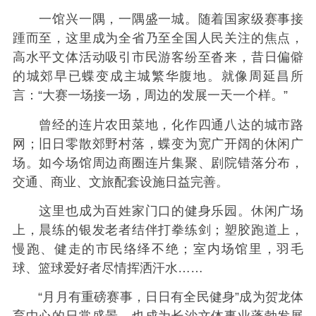
一馆兴一隅，一隅盛一城。随着国家级赛事接
踵而至，这里成为全省乃至全国人民关注的焦点，
高水平文体活动吸引市民游客纷至沓来，昔日偏僻
的城郊早已蝶变成主城繁华腹地。就像周延昌所
言：“大赛一场接一场，周边的发展一天一个样。”
曾经的连片农田菜地，化作四通八达的城市路
网；旧日零散郊野村落，蝶变为宽广开阔的休闲广
场。如今场馆周边商圈连片集聚、剧院错落分布，
交通、商业、文旅配套设施日益完善。
这里也成为百姓家门口的健身乐园。休闲广场
上，晨练的银发老者结伴打拳练剑；塑胶跑道上，
慢跑、健走的市民络绎不绝；室内场馆里，羽毛
球、篮球爱好者尽情挥洒汗水……
“月月有重磅赛事，日日有全民健身”成为贺龙体