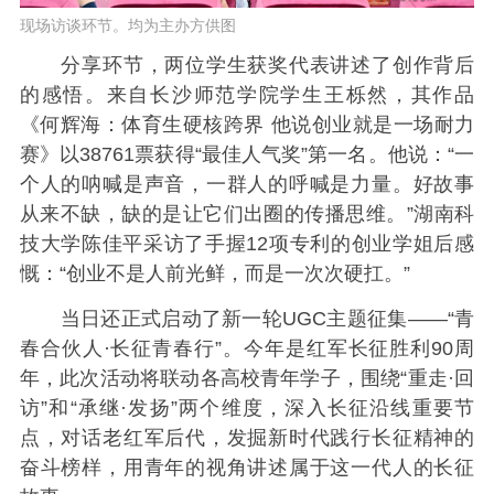
现场访谈环节。均为主办方供图
分享环节，两位学生获奖代表讲述了创作背后
的感悟。来自长沙师范学院学生王栎然，其作品
《何辉海：体育生硬核跨界 他说创业就是一场耐力
赛》以38761票获得“最佳人气奖”第一名。他说：“一
个人的呐喊是声音，一群人的呼喊是力量。好故事
从来不缺，缺的是让它们出圈的传播思维。”湖南科
技大学陈佳平采访了手握12项专利的创业学姐后感
慨：“创业不是人前光鲜，而是一次次硬扛。”
当日还正式启动了新一轮UGC主题征集——“青
春合伙人·长征青春行”。今年是红军长征胜利90周
年，此次活动将联动各高校青年学子，围绕“重走·回
访”和“承继·发扬”两个维度，深入长征沿线重要节
点，对话老红军后代，发掘新时代践行长征精神的
奋斗榜样，用青年的视角讲述属于这一代人的长征