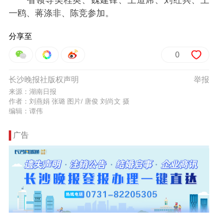
一鸥、蒋涤非、陈竞参加。
分享至
0
长沙晚报社版权声明
举报
来源：湖南日报
作者：刘燕娟 张璐 图片/ 唐俊 刘尚文 摄
编辑：谭伟
广告