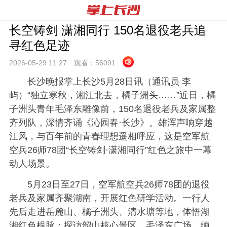
长空铸剑 潇湘同行 150名退役老兵追
寻红色足迹
2026-05-29 11:
27
观看：
56091
长沙晚报掌上长沙5月28日讯（通讯员 李
屿）
“独立寒秋，湘江北去，橘子洲头……”近日，橘
子洲头青年毛泽东雕像前，150名退役老兵及家属整
齐列队，深情齐诵《沁园春·长沙》。雄浑声响穿越
江风，与百年前的青春理想遥相呼应，这是空军航
空兵26师78团“长空铸剑·潇湘同行”红色之旅中一幕
动人场景。
5月23日至27日，空军航空兵26师78团的退役
老兵及家属齐聚湖南，开展红色研学活动。一行人
先后走进岳麓山、橘子洲头、清水塘等地，体悟湖
湘红色根脉；探访韶山核心景区、毛泽东广场，缅