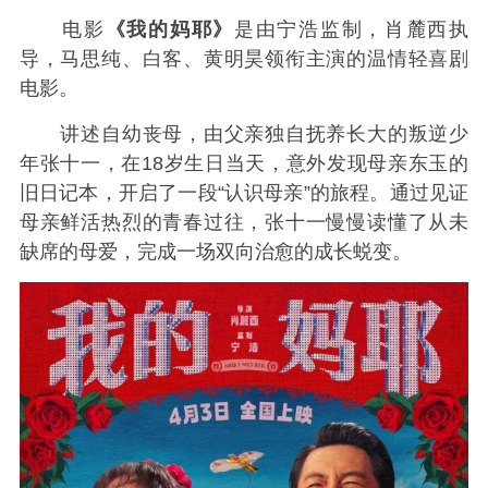
电影
《我的妈耶》
是由宁浩监制，肖麓西执
导，马思纯、白客、黄明昊领衔主演的温情轻喜剧
电影。
讲述自幼丧母，由父亲独自抚养长大的叛逆少
年张十一，在18岁生日当天，意外发现母亲东玉的
旧日记本，开启了一段“认识母亲”的旅程。通过见证
母亲鲜活热烈的青春过往，张十一慢慢读懂了从未
缺席的母爱，完成一场双向治愈的成长蜕变。