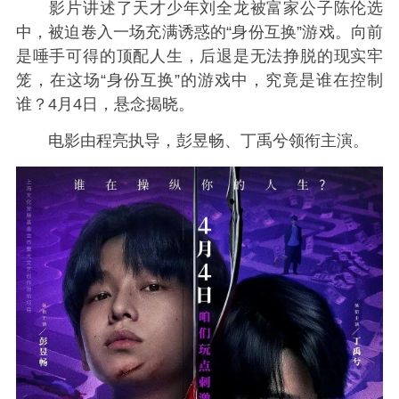
影片讲述了天才少年刘全龙被富家公子陈伦选
中，被迫卷入一场充满诱惑的“身份互换”游戏。向前
是唾手可得的顶配人生，后退是无法挣脱的现实牢
笼，在这场“身份互换”的游戏中，究竟是谁在控制
谁？4月4日，悬念揭晓。
电影由程亮执导，彭昱畅、丁禹兮领衔主演。