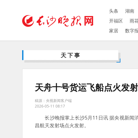
头条
湖南
开福区
雨
家居
数字
天下事
天舟十号货运飞船点火发
稿源：央视新闻客户端
2026-05-11 08:17
长沙晚报掌上长沙5月11日讯 据央视新闻
昌航天发射场点火发射。