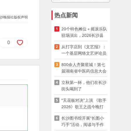
热点新闻
沙晚报社版权声明
20个特色摊位＋摇滚乐队
1
驻场演出，2026长沙县
夜市嘉年华启幕
0
从打字店到《文艺报》：
2
一个基层网络文艺评论员
的突围
800余人齐聚星城！第七
3
届湖南省中医药信息大会
开幕，AI正在“读懂”古老
立秋第一杯，他们在长沙
4
中医
街头喝到了
“天花板对决”上演 《歌手
5
2026》歌王之战今晚打
响
长沙图书馆开展“长图小
6
巧手”活动，阅读与手作
赋能少儿暑期成长