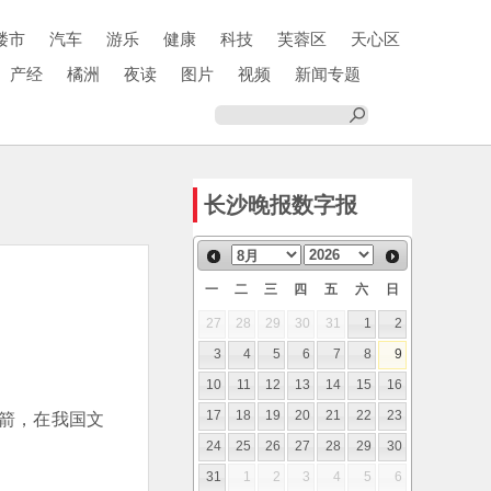
楼市
汽车
游乐
健康
科技
芙蓉区
天心区
产经
橘洲
夜读
图片
视频
新闻专题
长沙晚报数字报
一
二
三
四
五
六
日
27
28
29
30
31
1
2
3
4
5
6
7
8
9
10
11
12
13
14
15
16
箭，在我国文
17
18
19
20
21
22
23
24
25
26
27
28
29
30
31
1
2
3
4
5
6