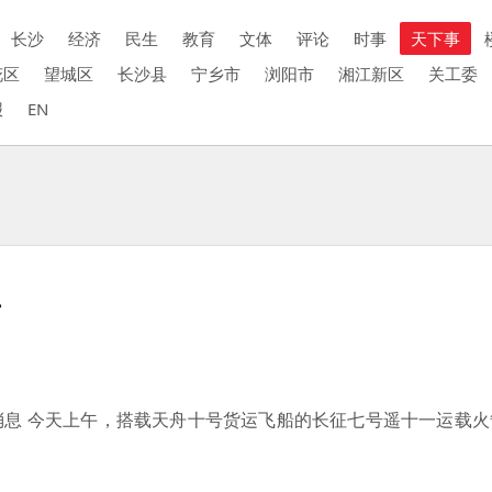
长沙
经济
民生
教育
文体
评论
时事
天下事
花区
望城区
长沙县
宁乡市
浏阳市
湘江新区
关工委
报
EN
射
消息 今天上午，搭载天舟十号货运飞船的长征七号遥十一运载火