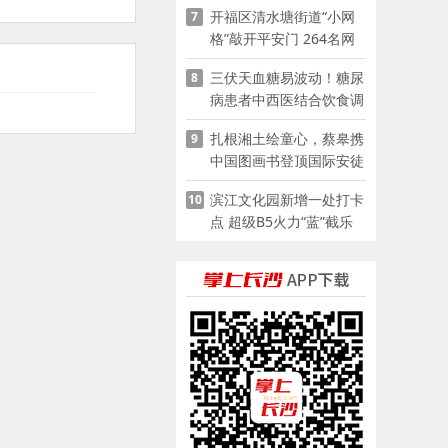
开福区清水塘街道“小网
7
格”敲开平安门 264名网
格员扫楼“错峰问安”
三伏天血糖易波动！糖尿
8
病患者中西医结合饮食调
养指南
扎根湘土绘童心，蔡皋携
9
中国图画书登顶国际安徒
生奖
滨江文化园新增一处打卡
10
点 超级B5火力“蓝”截乐
园登陆长沙