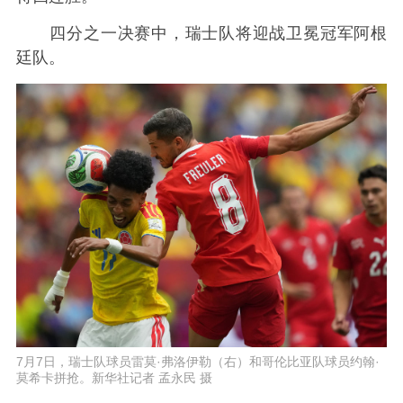
四分之一决赛中，瑞士队将迎战卫冕冠军阿根
廷队。
7月7日，瑞士队球员雷莫·弗洛伊勒（右）和哥伦比亚队球员约翰·
莫希卡拼抢。新华社记者 孟永民 摄