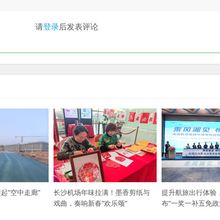
请
登录
后发表评论
起“空中走廊”
长沙机场年味拉满！墨香剪纸与
提升航旅出行体验
戏曲，奏响新春“欢乐颂”
布“一奖一补五免政