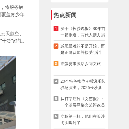
制，将服务触
热点新闻
面覆盖青少年
源于《长沙晚报》30年前
1
及云天航空、
一篇报道，两代人接力捐
干货”好礼。
资助学
减肥最难的不是开始，而
2
是正确认知并接受“后半
程”
掼蛋赛事激活乡间文旅
3
20个特色摊位＋摇滚乐队
4
驻场演出，2026长沙县
夜市嘉年华启幕
从打字店到《文艺报》：
5
一个基层网络文艺评论员
的突围
立秋第一杯，他们在长沙
6
街头喝到了