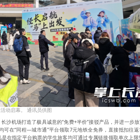
园活动启幕。 通讯员供图
长沙机场打造了极具诚意的“免费+半价”接驳产品，并进一步
客均可在“同程—城市通”平台领取7元地铁全免券，直接抵扣往
凡是在指定平台购票的学生旅客均可通过专属链接领取单次上限5