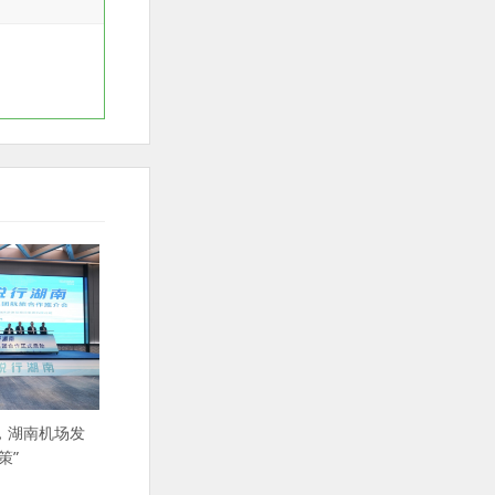
，湖南机场发
策”