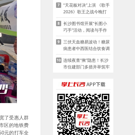
“天花板对决”上演 《歌手
7
2026》歌王之战今晚打
响
长沙图书馆开展“长图小
8
巧手”活动，阅读与手作
赋能少儿暑期成长
三伏天血糖易波动！糖尿
9
病患者中西医结合饮食调
养指南
连续夜查“揪”隐患！长沙
10
市住建部门多措并举筑牢
夏季建筑施工安全防线
放宽了受惠人群
返市区的地铁费
0元的打车全