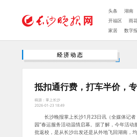
头条
湖南
开福区
雨
家居
数字
经济动态
抵扣通行费，打车半价，专属通
稿源：掌上长沙
2026-01-23 18:49
长沙晚报掌上长沙1月23日讯（全媒体记者 
园”春运服务活动温情启幕。据了解，今年活动服
批返校，是从长沙出发还是从外地飞回湖南，