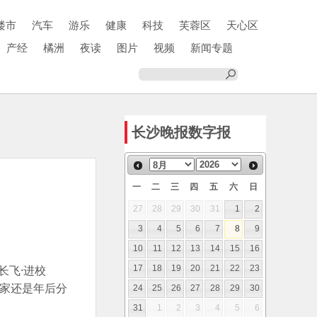
楼市
汽车
游乐
健康
科技
芙蓉区
天心区
产经
橘洲
夜读
图片
视频
新闻专题
长沙晚报数字报
一
二
三
四
五
六
日
27
28
29
30
31
1
2
3
4
5
6
7
8
9
10
11
12
13
14
15
16
长飞·进校
17
18
19
20
21
22
23
归家还是年后分
24
25
26
27
28
29
30
31
1
2
3
4
5
6