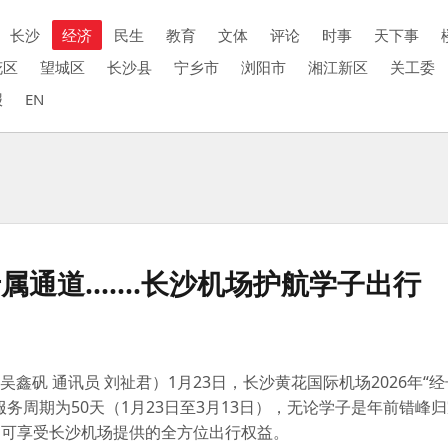
长沙
经济
民生
教育
文体
评论
时事
天下事
花区
望城区
长沙县
宁乡市
浏阳市
湘江新区
关工委
报
EN
道.......长沙机场护航学子出行
吴鑫矾 通讯员 刘祉君）1月23日，长沙黄花国际机场2026年“经
务周期为50天（1月23日至3月13日），无论学子是年前错峰
均可享受长沙机场提供的全方位出行权益。