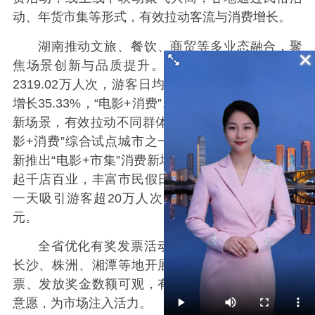
动、年货市集等形式，有效拉动客流与消费增长。
湖南推动文旅、餐饮、商贸等多业态融合，聚
焦场景创新与品质提升。假期全省日均接待游客
2319.02万人次，游客日均消费额57.23亿元，同比
增长35.33%，“电影+消费”、非遗体验、电竞融合等
新场景，有效拉动不同群体消费。长沙作为首批“电
影+消费”综合试点城市之一，借春节观影热潮，创
新推出“电影+市集”消费新场景，用一张电影票，串
起千店百业，丰富市民假日生活。浏阳市新年烟花
一天吸引游客超20万人次，拉动综合消费逾2.5亿
元。
全省优化有奖发票活动规则，拓宽参与范围，
长沙、株洲、湘潭等地开展相关活动，累计提交发
票、发放奖金数额可观，有效激发消费热情和开票
意愿，为市场注入活力。