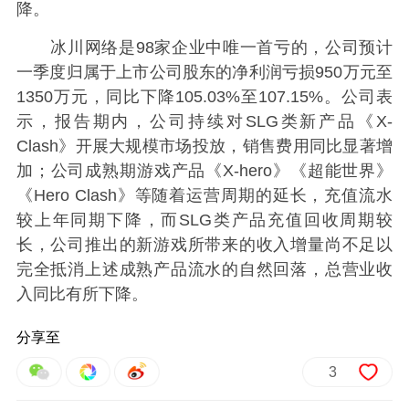
降。
冰川网络是98家企业中唯一首亏的，公司预计
一季度归属于上市公司股东的净利润亏损950万元至
1350万元，同比下降105.03%至107.15%。公司表
示，报告期内，公司持续对SLG类新产品《X-
Clash》开展大规模市场投放，销售费用同比显著增
加；公司成熟期游戏产品《X-hero》《超能世界》
《Hero Clash》等随着运营周期的延长，充值流水
较上年同期下降，而SLG类产品充值回收周期较
长，公司推出的新游戏所带来的收入增量尚不足以
完全抵消上述成熟产品流水的自然回落，总营业收
入同比有所下降。
分享至
3