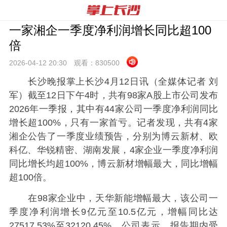
一家湘企一季度净利润增长同比超100
倍
2026-04-12 20:
30
观看：
830500
长沙晚报掌上长沙4月12日讯（全媒体记者 刘
军）截至12日下午4时，共有98家A股上市公司发布
2026年一季报，其中有44家公司一季度净利润同比
增长超100%，只有一家首亏。记者发现，共有4家
湘企公告了一季度业绩预告，分别为博云新材、欧
科亿、华锐精密、湖南发展，4家企业一季度净利润
同比增长均超100%，博云新材增幅最大，同比增幅
超100倍。
在98家企业中，天华新能增幅最大，该公司一
季度净利润增长9亿元至10.5亿元，增幅同比达
27517.53%至32120.45%。公司表示，报告期内受