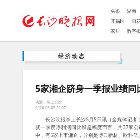
头条
湖南
开福区
雨
家居
数字
经济动态
5家湘企跻身一季报业绩同比
稿源：掌上长沙
2026-05-05 22:07
长沙晚报掌上长沙5月5日讯（全媒体记者 刘军
就一季度净利润同比增超幅度而言，共37家公司
中，有5家上市湘企，分别是博云新材、欧科亿