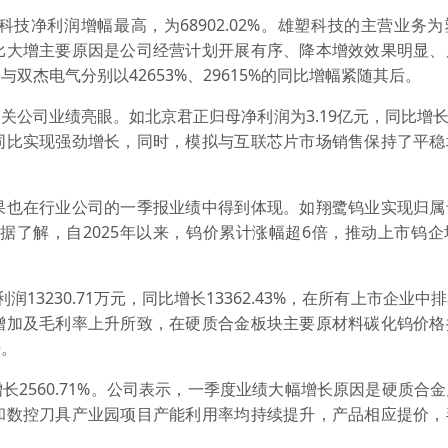
净利润增幅最高，为68902.02%。雄塑科技的主营业务为
比大增主要原因是公司经营计划开展有序、降本增效效果明显、
杰电气分别以42653%、29615%的同比增幅紧随其后。
司业绩亮眼。如北京君正归母净利润为3.19亿元，同比增长33
同比实现强劲增长，同时，模拟与互联芯片市场销售保持了平稳
也在行业公司的一季报业绩中得到体现。如翔鹭钨业实现归属
3%。据了解，自2025年以来，钨价累计涨幅超6倍，推动上市钨
230.71万元，同比增长13362.43%，在所有上市企业中
增加及毛利率上升所致，在硬质合金板块主要原材料碳化钨价格
升。
2560.71%。公司表示，一季度业绩大幅增长原因是硬质合
和数控刀具产业园项目产能利用率均持续提升，产品相应提价，