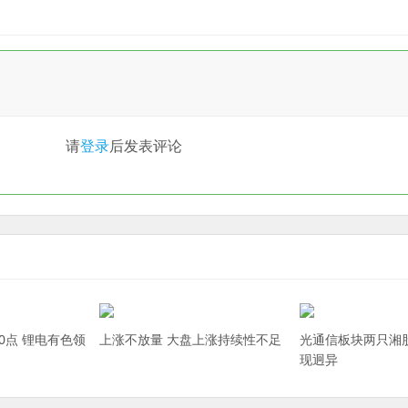
请
登录
后发表评论
0点 锂电有色领
上涨不放量 大盘上涨持续性不足
光通信板块两只湘
现迥异