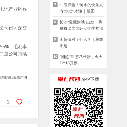
冲浪抓鱼！玩水的快乐只
7
锂电池产业链各
有“水货”才懂 | 组图
长沙“宝藏娭毑”出发！蔡
8
是公司已向深交
皋将出席国际安徒生奖颁
奖典礼并领奖
。
湘超做对了什么？｜星耀
9
湘超
55%，毛利率
二是公司持续
“湘超”常德VS长沙，今天
10
12:18开票
沙晚报社版权声明
2