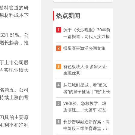
塑料管道的研
热点新闻
原材料成本下
源于《长沙晚报》30年前
1
1.61%。公
一篇报道，两代人接力捐
增长趋势，推
资助学
掼蛋赛事激活乡间文旅
2
于上市公司股
有色板块大涨 多家湘企
3
企均实现业绩大
表现优秀
从江城到星城，看“追光
4
排名第五。公司
者”的量子征途｜“链”上长
持续上涨的背
沙 “才”够硬核
VR体验、急救教学、塘
5
边演练……“大篷车”把防
溺水课堂搬到乡村青少年
金刀具的主要原
长沙普职融通新探索：高
6
家门口
毛利率和净利
中阶段三维美育课堂，让
少年向美而生