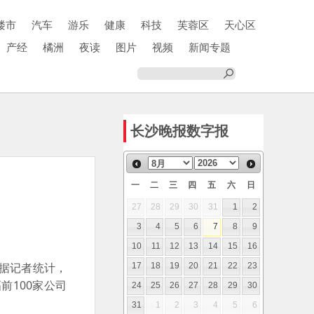
楼市
汽车
游乐
健康
科技
芙蓉区
天心区
产经
橘洲
夜读
图片
视频
新闻专题
长沙晚报数字报
一
二
三
四
五
六
日
27
28
29
30
31
1
2
3
4
5
6
7
8
9
10
11
12
13
14
15
16
。据记者统计，
17
18
19
20
21
22
23
前100家公司
24
25
26
27
28
29
30
31
1
2
3
4
5
6