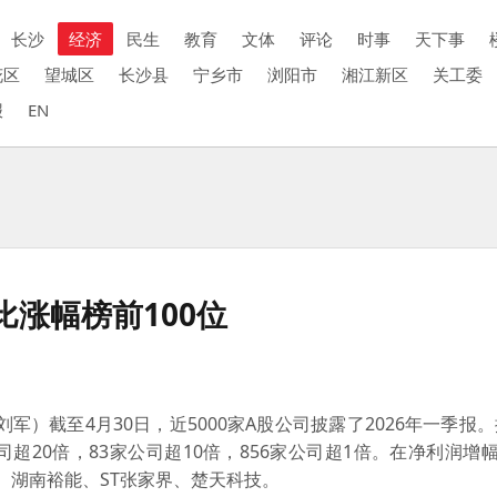
长沙
经济
民生
教育
文体
评论
时事
天下事
花区
望城区
长沙县
宁乡市
浏阳市
湘江新区
关工委
报
EN
涨幅榜前100位
）截至4月30日，近5000家A股公司披露了2026年一季报
超20倍，83家公司超10倍，856家公司超1倍。在净利润增幅
、湖南裕能、ST张家界、楚天科技。