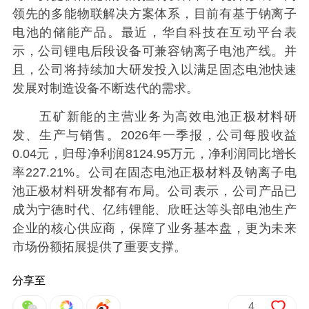
领先的多能物联解决方案体系，目前有基于钠离子
电池的储能产品。最近，华自科技在互动平台表
示，公司锂电后段设备可兼容钠离子电池产线。并
且，公司将持续加大研发投入以满足固态电池快速
发展对制造设备不断迭代的需求。
五矿新能的主营业务为高效电池正极材料研
发、生产与销售。2026年一季报，公司每股收益
0.04元，归母净利润8124.95万元，净利润同比增长
率227.21%。公司在固态电池正极材料及钠离子电
池正极材料研发都有布局。公司表示，公司产品已
成为宁德时代、亿纬锂能、欣旺达等头部电池生产
企业的核心供应商，保障了业务基本盘，更为未来
市场份额拓展提供了重要支撑。
分享至
4