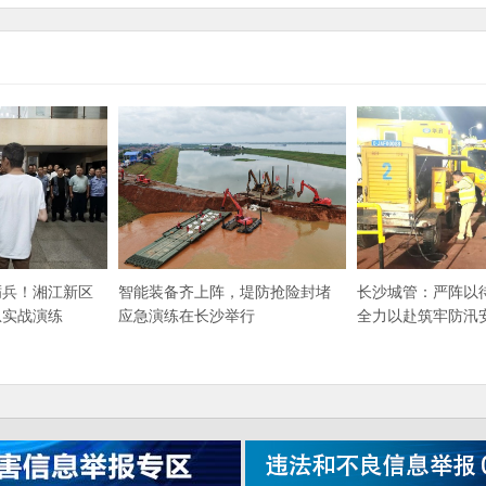
砺兵！湘江新区
智能装备齐上阵，堤防抢险封堵
长沙城管：严阵以
急实战演练
应急演练在长沙举行
全力以赴筑牢防汛