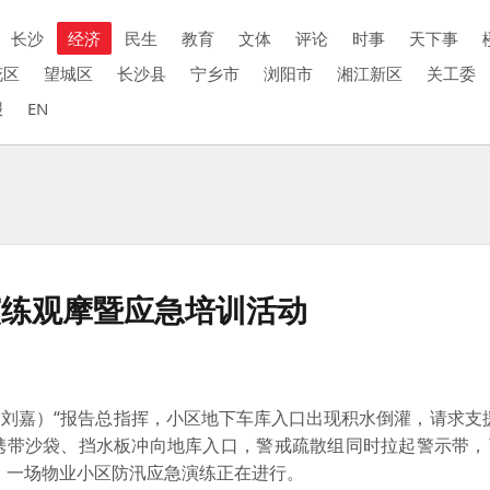
长沙
经济
民生
教育
文体
评论
时事
天下事
花区
望城区
长沙县
宁乡市
浏阳市
湘江新区
关工委
报
EN
演练观摩暨应急培训活动
刘嘉）“报告总指挥，小区地下车库入口出现积水倒灌，请求支
携带沙袋、挡水板冲向地库入口，警戒疏散组同时拉起警示带，
区，一场物业小区防汛应急演练正在进行。