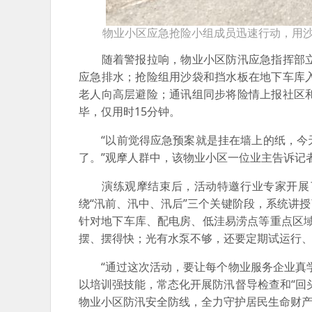
物业小区应急抢险小组成员迅速行动，用
随着警报拉响，物业小区防汛应急指挥部立
应急排水；抢险组用沙袋和挡水板在地下车库
老人向高层避险；通讯组同步将险情上报社区
毕，仅用时15分钟。
“以前觉得应急预案就是挂在墙上的纸，今天
了。”观摩人群中，该物业小区一位业主告诉记
演练观摩结束后，活动特邀行业专家开展了
绕“汛前、汛中、汛后”三个关键阶段，系统讲
针对地下车库、配电房、低洼易涝点等重点区
摆、摆得快；光有水泵不够，还要定期试运行、
“通过这次活动，要让每个物业服务企业真学
以培训强技能，常态化开展防汛督导检查和“回
物业小区防汛安全防线，全力守护居民生命财