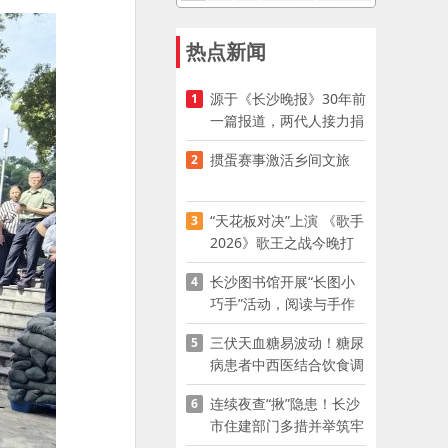
热点新闻
源于《长沙晚报》30年前
1
一篇报道，两代人接力捐
资助学
掼蛋赛事激活乡间文旅
2
“天花板对决”上演 《歌手
3
2026》歌王之战今晚打
响
长沙图书馆开展“长图小
4
巧手”活动，阅读与手作
赋能少儿暑期成长
三伏天血糖易波动！糖尿
5
病患者中西医结合饮食调
养指南
连续夜查“揪”隐患！长沙
6
市住建部门多措并举筑牢
夏季建筑施工安全防线