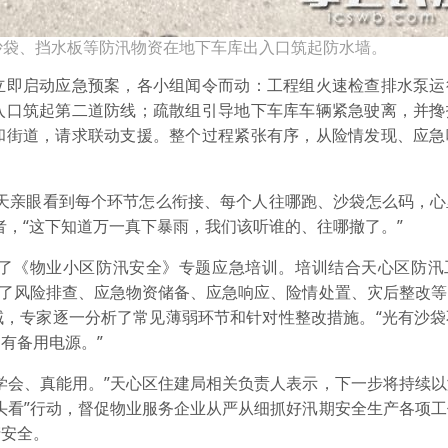
沙袋、挡水板等防汛物资在地下车库出入口筑起防水墙。
即启动应急预案，各小组闻令而动：工程组火速检查排水泵运
入口筑起第二道防线；疏散组引导地下车库车辆紧急驶离，并搀
和街道，请求联动支援。整个过程紧张有序，从险情发现、应急
亲眼看到每个环节怎么衔接、每个人往哪跑、沙袋怎么码，心
者，“这下知道万一真下暴雨，我们该听谁的、往哪撤了。”
《物业小区防汛安全》专题应急培训。培训结合天心区防汛
授了风险排查、应急物资储备、应急响应、险情处置、灾后整改
域，专家逐一分析了常见薄弱环节和针对性整改措施。“光有沙袋
有备用电源。”
会、真能用。”天心区住建局相关负责人表示，下一步将持续以
头看”行动，督促物业服务企业从严从细抓好汛期安全生产各项
产安全。