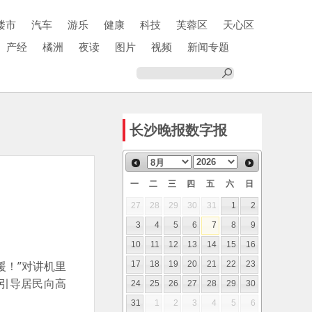
楼市
汽车
游乐
健康
科技
芙蓉区
天心区
产经
橘洲
夜读
图片
视频
新闻专题
长沙晚报数字报
一
二
三
四
五
六
日
27
28
29
30
31
1
2
3
4
5
6
7
8
9
10
11
12
13
14
15
16
援！”对讲机里
17
18
19
20
21
22
23
引导居民向高
24
25
26
27
28
29
30
31
1
2
3
4
5
6