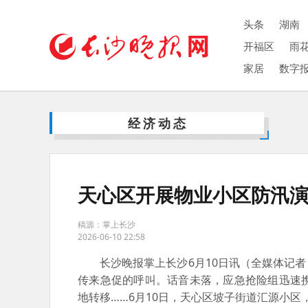
头条
湖南
开福区
雨
家居
数字
经济动态
天心区开展物业小区防汛
稿源：掌上长沙
2026-06-10 22:58
长沙晚报掌上长沙6月10日讯（全媒体记者 
传来急促的呼叫。话音未落，应急抢险组迅速
地转移……6月10日，天心区坡子街道汇源小