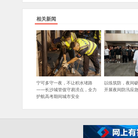
相关新闻
宁可多守一夜，不让积水堵路
以练筑防，夜间
——长沙城管值守易涝点，全力
开展夜间防汛应
护航高考期间城市安全