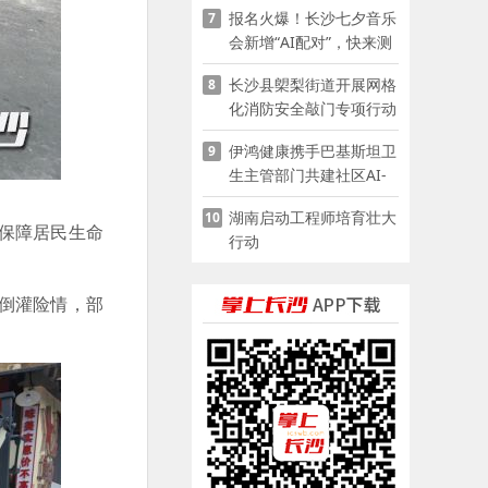
报名火爆！长沙七夕音乐
7
会新增“AI配对”，快来测
测你的七夕缘分
长沙县㮾梨街道开展网格
8
化消防安全敲门专项行动
伊鸿健康携手巴基斯坦卫
9
生主管部门共建社区AI-
POCT生态
湖南启动工程师培育壮大
10
保障居民生命
行动
倒灌险情，部