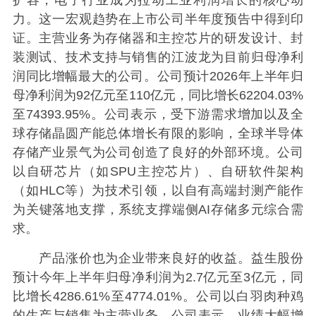
扩容，电子行业成为拉动工业利润增长的核心动
力。这一宏观趋势在上市公司半年度预告中得到印
证。主营业务为存储器和主控芯片的研发设计、封
装测试、技术支持与销售的江波龙为目前归母净利
润同比增幅最大的公司。公司预计2026年上半年归
母净利润为92亿元至110亿元，同比增长62204.03%
至74393.95%。公司表示，受下游需求增加以及全
球存储晶圆产能总体增长有限的影响，全球半导体
存储产业景气为公司创造了良好的外部环境。公司
以自研芯片（如SPU主控芯片）、自研软件架构
（如HLC等）为技术引领，以自有高端封测产能作
为关键落地支撑，系统支撑端侧AI存储多元综合需
求。
产品涨价也为企业带来良好的收益。益生股份
预计今年上半年归母净利润为2.7亿元至3亿元，同
比增长4286.61%至4774.01%。公司以白羽肉种鸡
的生产与销售为主营业务。公司表示，业绩大幅增