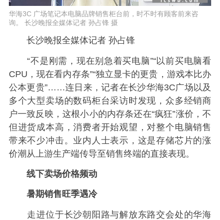
华海3C 广场笔记本电脑品牌销售柜台前，时不时有顾客前来咨
询。 长沙晚报全媒体记者 孙占锋 摄
长沙晚报全媒体记者 孙占锋
“不是刚需，现在别急着买电脑”“以前买电脑看
CPU，现在看内存条”“独立显卡的更贵，游戏本比办
公本更贵”……连日来，记者在长沙华海3C广场以及
多个大型卖场的数码柜台采访时发现，众多经销商
户一致反映，这根小小的内存条还在“疯狂”涨价，不
但进货成本高，消费者开始观望，对整个电脑销售
带来不少冲击。业内人士表示，这是存储芯片的涨
价潮从上游生产端传导至销售终端的直接表现。
线下卖场价格频动
暑期销售旺季遇冷
走进位于长沙朝阳路与解放东路交会处的华海