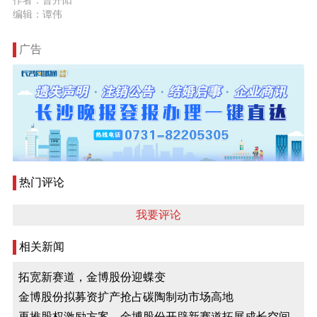
编辑：谭伟
广告
热门评论
我要评论
相关新闻
拓宽新赛道，金博股份迎蝶变
金博股份拟募资扩产抢占碳陶制动市场高地
再推股权激励方案，金博股份开辟新赛道拓展成长空间