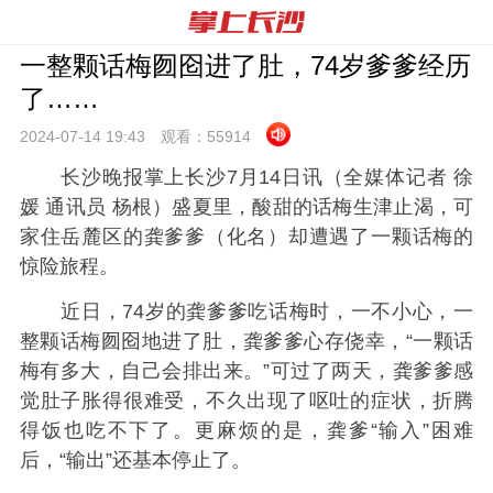
一整颗话梅囫囵进了肚，74岁爹爹经历
了……
2024-07-14 19:
43
观看：
55914
长沙晚报掌上长沙7月14日讯（全媒体记者 徐
媛 通讯员 杨根）盛夏里，酸甜的话梅生津止渴，可
家住岳麓区的龚爹爹（化名）却遭遇了一颗话梅的
惊险旅程。
近日，74岁的龚爹爹吃话梅时，一不小心，一
整颗话梅囫囵地进了肚，龚爹爹心存侥幸，“一颗话
梅有多大，自己会排出来。”可过了两天，龚爹爹感
觉肚子胀得很难受，不久出现了呕吐的症状，折腾
得饭也吃不下了。更麻烦的是，龚爹“输入”困难
后，“输出”还基本停止了。