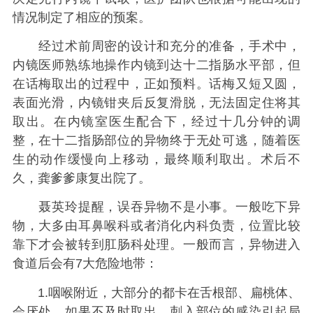
情况制定了相应的预案。
经过术前周密的设计和充分的准备，手术中，
内镜医师熟练地操作内镜到达十二指肠水平部，但
在话梅取出的过程中，正如预料。话梅又短又圆，
表面光滑，内镜钳夹后反复滑脱，无法固定住将其
取出。在内镜室医生配合下，经过十几分钟的调
整，在十二指肠部位的异物终于无处可逃，随着医
生的动作缓慢向上移动，最终顺利取出。术后不
久，龚爹爹康复出院了。
聂英玲提醒，误吞异物不是小事。一般吃下异
物，大多由耳鼻喉科或者消化内科负责，位置比较
靠下才会被转到肛肠科处理。一般而言，异物进入
食道后会有7大危险地带：
1.咽喉附近，大部分的都卡在舌根部、扁桃体、
会厌处。如果不及时取出，刺入部位的感染引起局