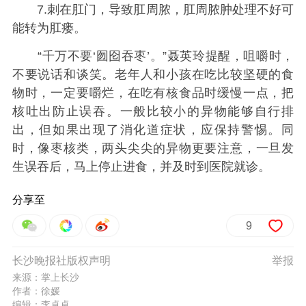
7.刺在肛门，导致肛周脓，肛周脓肿处理不好可
能转为肛瘘。
“千万不要‘囫囵吞枣’。”聂英玲提醒，咀嚼时，
不要说话和谈笑。老年人和小孩在吃比较坚硬的食
物时，一定要嚼烂，在吃有核食品时缓慢一点，把
核吐出防止误吞。一般比较小的异物能够自行排
出，但如果出现了消化道症状，应保持警惕。同
时，像枣核类，两头尖尖的异物更要注意，一旦发
生误吞后，马上停止进食，并及时到医院就诊。
分享至
9
长沙晚报社版权声明
举报
来源：掌上长沙
作者：徐媛
编辑：李卓卓