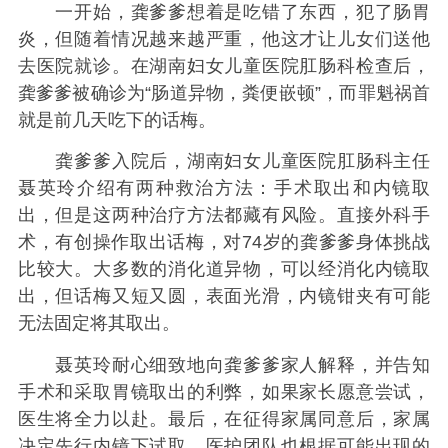
一开始，龚爹爹想着是吃错了东西，犯了肠胃
炎，但随着情况越来越严重，他这才让儿女们送他
去医院就诊。在湖南妇女儿童医院肛肠科检查后，
龚爹爹被确诊为“肠道异物，粪便嵌顿”，而罪魁祸首
就是前几天吃下的话梅。
龚爹爹入院后，湖南妇女儿童医院肛肠科主任
聂英玲介绍有两种救治方法：手术取出和内镜取
出，但是这两种治疗方法都藏有风险。直接外科手
术，有创操作取出话梅，对74岁的龚爹爹身体挑战
比较大。大多数的消化道异物，可以经消化内镜取
出，但话梅又短又圆，表面光滑，内镜钳夹有可能
无法固定将其取出。
聂英玲耐心细致地向龚爹爹家人解释，并告知
手术和采取胃镜取出的利弊，如果家长愿意尝试，
医生将全力以赴。最后，在征得家属同意后，家属
决定先行内镜下试取，医护团队也根据可能出现的