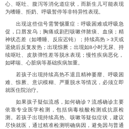
心、呕吐、腹泻等消化道症状，而新生儿可能表现
为嗜睡、拒奶、呼吸暂停等非特异性表现。
出现这些信号需警惕重症：呼吸困难或呼吸急
促，口唇发乌；胸痛或剧烈咳嗽伴脓痰、血痰；精
神状态差（如嗜睡、反应迟钝）；持续高热＞3天或
退烧后反复发热；出现惊厥；出现如8小时无尿、持
续呕吐、皮肤弹性差等脱水表现；慢性疾病恶化，
如哮喘、心脏病等基础疾病加重。
若孩子出现持续高热不退且精神萎靡、呼吸困
难、惊厥、意识模糊、严重脱水等情况，必须立即
就医住院治疗。
如果孩子疑似流感，如何确诊？流感确诊主要
依靠专业医学检测，包括病毒核酸检测或抗原检
测。若孩子出现持续高热、咳嗽等疑似症状，建议
尽快就医，通过精准检测明确病因，避免因与普通